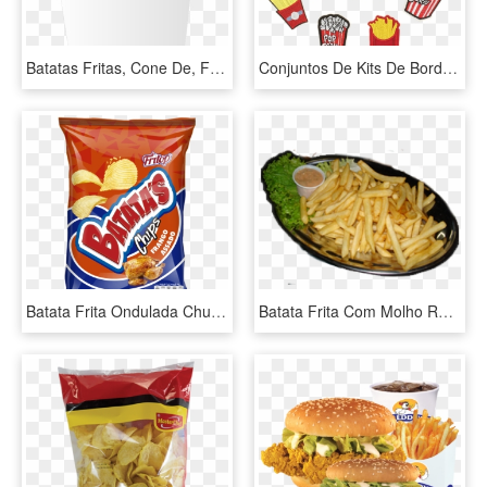
Batatas Fritas, Cone De, Fast Food, Junk Food, Papel - French Fries Clip Art, HD Png Download
Conjuntos De Kits De Bordados Patches De Bebidas Alimentos - Patches De Batata Frita, HD Png Download
Batata Frita Ondulada Churrasco - Batata Chips, HD Png Download
Batata Frita Com Molho Rosê - Batata Frita Com Molho Rose, HD Png Download