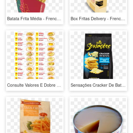
Batata Frita Média - French Fries, HD Png Download
Box Fritas Delivery - French Fries, HD Png Download
Consulte Valores E Dobre O Recheio De Sua Batata - Cardapio De Batata Recheada, HD Png Download
Sensações Cracker De Batata, HD Png Download