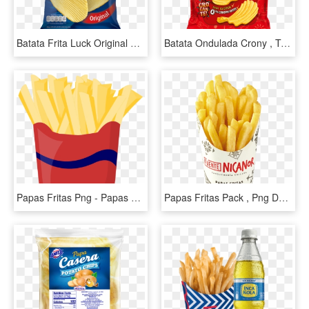
Batata Frita Luck Original 40g , Png Download - Potato Chip, Transparent Png
Batata Ondulada Crony , Tradicional, Mega Onda, Frita, - Potato Chip, HD Png Download
Papas Fritas Png - Papas Fritas Png Png, Transparent Png
Papas Fritas Pack , Png Download - French Fries, Transparent Png