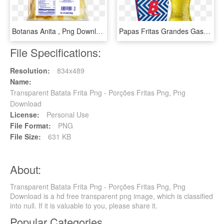
Botanas Anita , Png Download - Convenience Food, Transparent Png
Papas Fritas Grandes Gaseosa , Png Download - Bembos Y Inca Kola, Transparent Png
File Specifications:
Resolution:
834x489
Name:
Transparent Batata Frita Png - Porções Fritas Png, Png
Download
License:
Personal Use
File Format:
PNG
File Size:
631 KB
About:
Transparent Batata Frita Png - Porções Fritas Png, Png
Download is a hd free transparent png image, which is classified
into null. If it is valuable to you, please share it.
Popular Categories