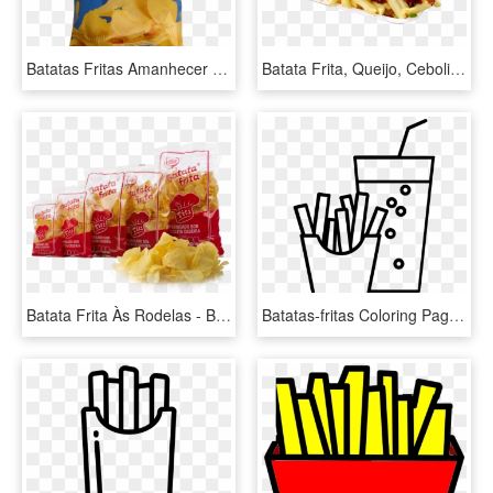
Batatas Fritas Amanhecer Onduladas 170g - Batatas Fritas Pacote Amanhecer, HD Png Download
Batata Frita, Queijo, Cebolinha E Bacon - Porção De Batata Frita Png, Transparent Png
Batata Frita Às Rodelas - Batata Doce Frita Embalada, HD Png Download
Batatas-fritas Coloring Page - Desenho De Batata Frita Para Colorir, HD Png Download