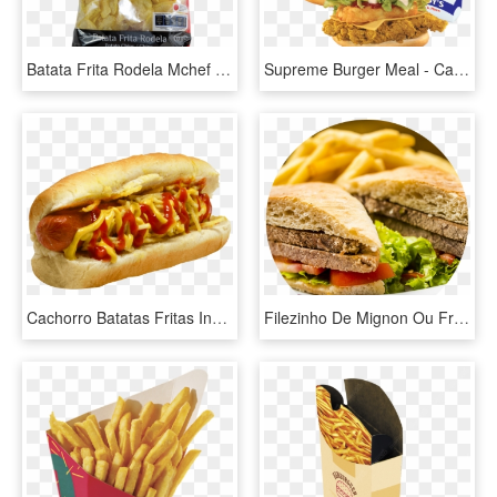
Batata Frita Rodela Mchef 500gr - Corn Chip, HD Png Download
Supreme Burger Meal - Caixa Para Batata Frita, HD Png Download
Cachorro Batatas Fritas Inclinado - Chili Dog, HD Png Download
Filezinho De Mignon Ou Frango Arroz, Batata Frita E - Fast Food, HD Png Download