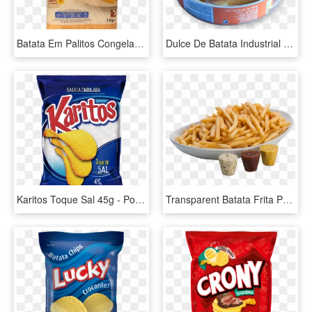
Batata Em Palitos Congelada 7/7 Amanhecer 1 Kg - Amanhecer, HD Png Download
Dulce De Batata Industrial - Processed Cheese, HD Png Download
Karitos Toque Sal 45g - Potato Chip, HD Png Download
Transparent Batata Frita Png - Porções Fritas Png, Png Download