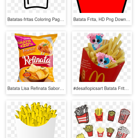
Batatas-fritas Coloring Page - Papas Fritas Para Dibujar, HD Png Download
Batata Frita, HD Png Download
Batata Lisa Refinata Sabor Frango A Passarinho - Potato Chip, HD Png Download
#desafiopicsart Batata Frita 😋 - French Fries, HD Png Download