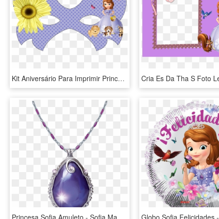
Kit Aniversário Para Imprimir Princesa Sofia - Antifaz De Princesas Para Imprimir, HD Png Download
Princesa Sofia Amuleto - Sofia Magic Amulet, HD Png Download