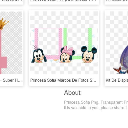
Princesa Sofia Logo Png - Super Homem, Transparent Png
Princesa Sofia Marcos De Fotos Sofia La Primera Disney - Mickey Minnie Goofy Baby, HD Png Download
About:
Princesa Sofia Png, Transparent Png 
it is valuable to you, please share it