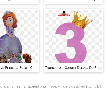
Kit De Displays Princesa Sofia - Cartoon, HD Png Download
Transparent Corona Dorada De Princesa Png - Numero 5 Princesa Sofia, Png Download
is a hd free transparent png image, which is classified into null. If
.