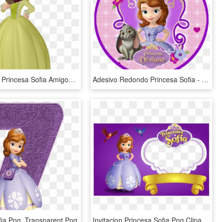
Transparent Princesa Sofia Amigos Png - Sofia The First Characters Amber, Png Download
Adesivo Redondo Princesa Sofia - Birthday Sofia The First, HD Png Download
fia Png, Transparent Png
Invitacion Princesa Sofia Png Clipart Convite Birthday, Transparent Png