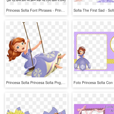
Princess Sofia Font Phrases - Princesa Sofia Tipo De Letra, HD Png Download
Princesa Sofia Princesa Sofia Png, Sofia The First - Sofia The First Swing, Transparent Png