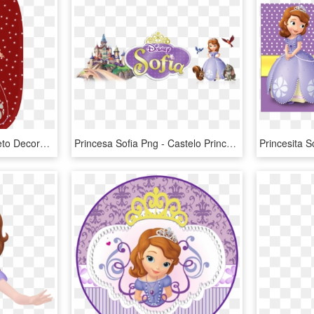
Blindada Por Deus Alfabeto Decorativo Princesa Sofia - Letter Alphabet Pinterest Princesa Sofia Rojo, HD Png Download
Princesa Sofia Png - Castelo Princesa Sofia Png, Transparent Png