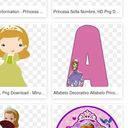
Png Image Information - Princesa Sofia Para Editar, Transparent Png
Princesa Sofia Nombre, HD Png Download
Minus Sofia , Png Download - Minus Sofia, Transparent Png
Alfabeto Decorativo Alfabeto Princesa Sofia 4 Png - Sofia The First, Transparent Png