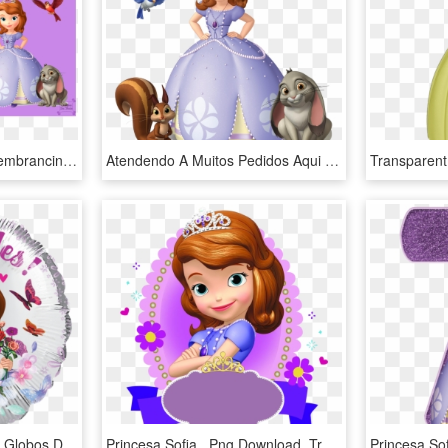
Cria Es Da Tha S Foto Lembrancinha Gr Tis Princesa - Tarpaulin Blank Sofia The First Background, HD Png Download
Atendendo A Muitos Pedidos Aqui Está Algumas Imagens - Princess Sofia Png, Transparent Png
Globo Sofia Felicidades - Globos De La Princesa Sofia, HD Png Download
Princesa Sofia , Png Download, Transparent Png
Princesa So