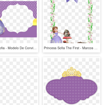
Princesita Sofia - Modelo De Convite Princesa Sofia, HD Png Download
Princess Sofia The First - Marcos Para Hojas De Princesa Sofia, HD Png Download