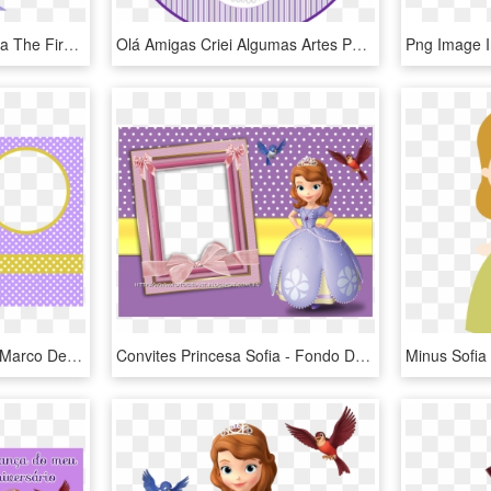
Sofia The First Sad - Sofia The First Sofia, HD Png Download
Olá Amigas Criei Algumas Artes Para O Aniversário De - Princesa Sofia Stickers Para Imprimir, HD Png Download
Foto Princesa Sofia Con Marco De Lunares - Sofia The First Background For Invitation, HD Png Download
Convites Princesa Sofia - Fondo De Princesita Sofia, HD Png Download