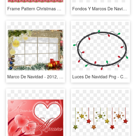
Frame Pattern Christmas Frame Png Image - Marco Navidad Sin Fondo, Transparent Png
Fondos Y Marcos De Navidad Para Fotos Para Fondo En, HD Png Download
Marco De Navidad - 2012, HD Png Download
Luces De Navidad Png - Christmas Lights In Circle Png, Transparent Png