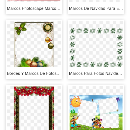
Marcos Photoscape Marco Corazones - Frame Photoshop Amore, HD Png Download
Marcos De Navidad Para Editar En Photoshop Gratis - Imagenes Navidad Png Gratis, Transparent Png
Bordes Y Marcos De Fotos De Navidad Y Año Nuevo - Рамки С Новым 2019 Годом, HD Png Download
Marcos Para Fotos Navideños - Marco D Para Foto Png, Transparent Png