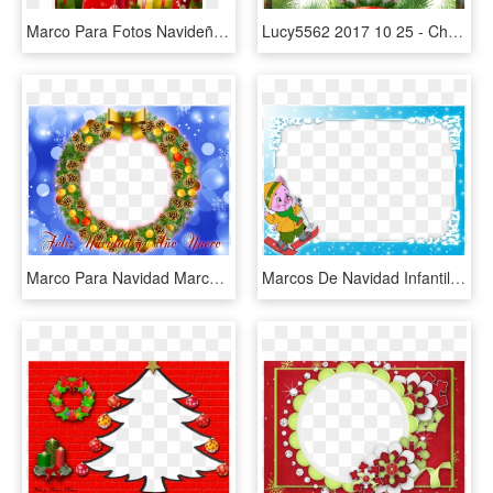
Marco Para Fotos Navideño, Marcos Para Fotos Png, Marcos - Marcos De Navidad Para, Transparent Png
Lucy5562 2017 10 25 - Christmas Images Hd Png, Transparent Png
Marco Para Navidad Marcos En Psd Y Png Para Descargar - Marco De Foto Para Navidad, Transparent Png
Marcos De Navidad Infantiles - Molduras De Natal Disney, HD Png Download