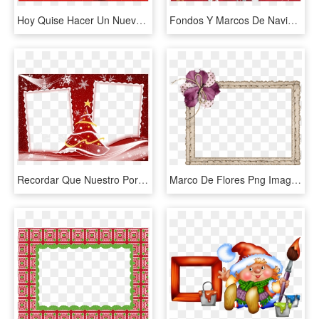
Hoy Quise Hacer Un Nuevo Marco Para La Navidad Y Me - Marcos De Navidad Con Arbolitos, HD Png Download
Fondos Y Marcos De Navidad Para Fotos, HD Png Download
Recordar Que Nuestro Portal Escuela En La Nube, Esta - Marcos Para Dos Fotos De Navidad, HD Png Download
Marco De Flores Png Imagui Marcos Png Para Photoscape - Flowers Frame For Photoshop, Transparent Png