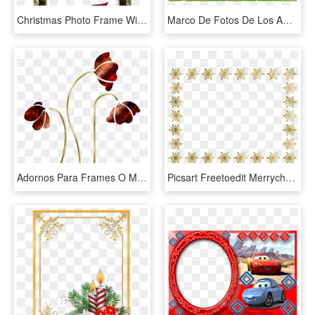
Christmas Photo Frame With Red Bow And Poinsettia - Marco Png Feliz Navidad, Transparent Png
Marco De Fotos De Los Amigos De Mickey Mouse - Disney Cartoon Picture Frame, HD Png Download
Adornos Para Frames O Marcos Fotospng Transparente - Adornos De Amor Fondo Transparente, Png Download
Picsart Freetoedit Merrychristmas Reportar - Marcos Navideños Dorados, HD Png Download