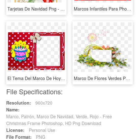
Tarjetas De Navidad Png - Marcos Para Tarjetas Navideñas, Transparent Png
Marcos Infantiles Para Photoshop C Ars Wallpapers Real - Marcos De Fotos De Cars, HD Png Download
El Tema Del Marco De Hoy Es Para Un Cumpleaños Infantil, - Marcos De Cumpleaños Para, HD Png Download
Marco De Flores Verdes Png , Png Download - กรอบ รูป ผัก Png, Transparent Png
File Specifications:
Resolution:
960x720
Name:
Marco, Patrón, Marco De Navidad, Verde, Rojo - Free
Christmas Frame Photoshop, HD Png Download
License:
Personal Use
File Format:
PNG