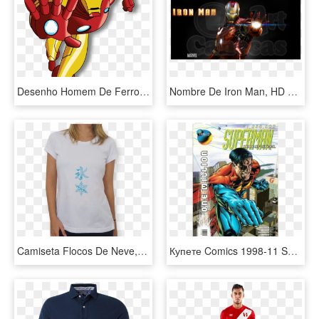
Desenho Homem De Ferro Png - Iron Man Clipart, Transparent Png
Nombre De Iron Man, HD Png Download
Camiseta Flocos De Neve, Koori Snowflake De Barbara - Camiseta Mae De Ginasta, HD Png Download
Купете Comics 1998-11 Superman - Super-homem: O Homem De Aço, HD Png Download