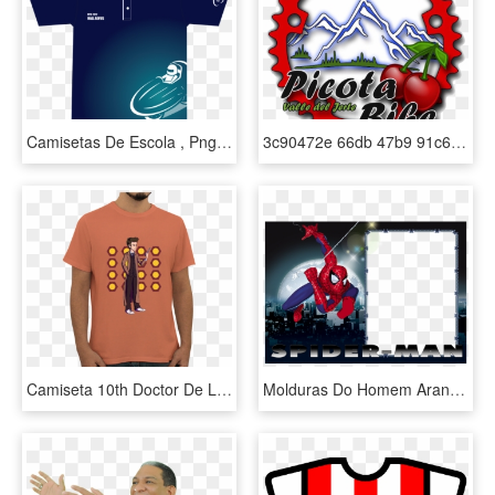
Camisetas De Escola , Png Download - Camisetas De Escola, Transparent Png
3c90472e 66db 47b9 91c6 - Homem De Lábia, HD Png Download
Camiseta 10th Doctor De Lorran Neryna - Camiseta Sistema De Informação, HD Png Download
Molduras Do Homem Aranha - Ima De Geladeira Homem Aranha, HD Png Download