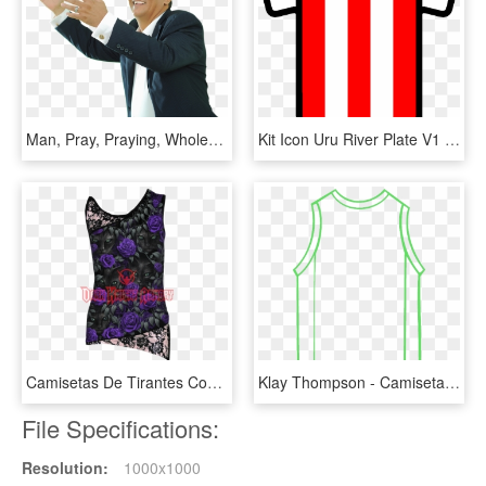
Man, Pray, Praying, Wholesale - Png De Homem Orando, Transparent Png
Kit Icon Uru River Plate V1 - Camiseta De River Icon Png, Transparent Png
Camisetas De Tirantes Con Encaje, HD Png Download
Klay Thompson - Camiseta De Basquet Dibujo, HD Png Download
File Specifications:
Resolution:
1000x1000