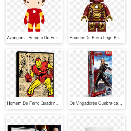
Avengers - Homem De Ferro Minus, HD Png Download
Homem De Ferro Lego Png, Transparent Png
Homem De Ferro Quadrinhos Antigos, HD Png Download
Os Vingadores Quebra-cabeça 200 Peças Capitão América - Quebra Cabeça Homem De Ferro, HD Png Download