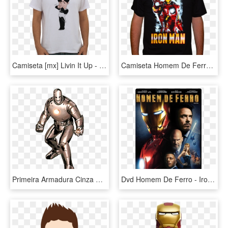
Camiseta [mx] Livin It Up - Camisetas Homem De Ferro, HD Png Download
Camiseta Homem De Ferro - Camisas Do Homem De Ferro, HD Png Download
Primeira Armadura Cinza Original Homem De Ferro - Marvel Vs Capcom 3 Alternate, HD Png Download
Dvd Homem De Ferro - Ironman 1 Movie Poster, HD Png Download