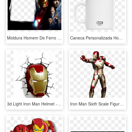
Moldura Homem De Ferro Png - Iron Man 2008 Hd, Transparent Png
Caneca Personalizada Homem De Ferro Marvel Classic - Coffee Cup, HD Png Download
3d Light Iron Man Helmet - 3d Luminária Homem De Ferro, HD Png Download
Iron Man Sixth Scale Figure By Hot Toys - Homem De Ferro Mark 42, HD Png Download