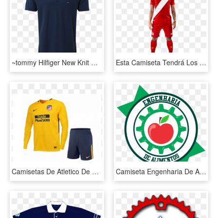
~tommy Hilfiger New Knit Navy Polo Shirt - Camisetas De Selecciones De Futbol, HD Png Download
Esta Camiseta Tendrá Los Colores Tradicionales , Pero - Camiseta De Peru Rojo, HD Png Download
Camisetas De Atletico De Madrid Conjunto Completo, HD Png Download
Camiseta Engenharia De Alimentos, HD Png Download