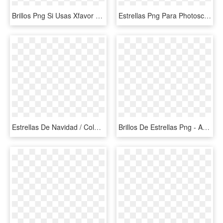
Brillos Png Si Usas Xfavor Da Creditos Baby Love Pics - Efectos Brillos Png Para Photoshop, Transparent Png
Estrellas Png Para Photoscape , Png Download - Atube Catcher, Transparent Png
Estrellas De Navidad / Colgantes - Estrellas De Navidad Gif, HD Png Download
Brillos De Estrellas Png - Adobe Photoshop, Transparent Png