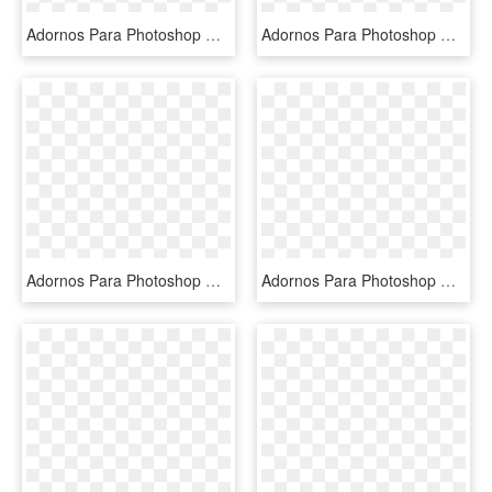
Adornos Para Photoshop Destellos, Colgantes, Estrellas - Estrellas Blancas Navidad Png, Transparent Png
Adornos Para Photoshop Destellos, Colgantes, Estrellas - Destellos Blancos Png, Transparent Png
Adornos Para Photoshop Destellos, Colgantes, Estrellas - Sketch, HD Png Download
Adornos Para Photoshop Destellos, Colgantes, Estrellas - Johns Hopkins Logo White, HD Png Download