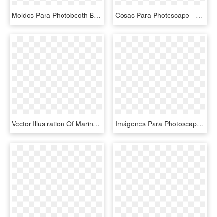
Moldes Para Photobooth Baby Shower , Png Download - Lentes De Estrella Para Imprimir, Transparent Png
Cosas Para Photoscape - Balão A Gas Png, Transparent Png
Vector Illustration Of Marine Invertebrate Starfish - Estrella De Mar Para Colorear, HD Png Download
Imágenes Para Photoscape De Estrellas Luna Tierra - 6 Point Star, HD Png Download