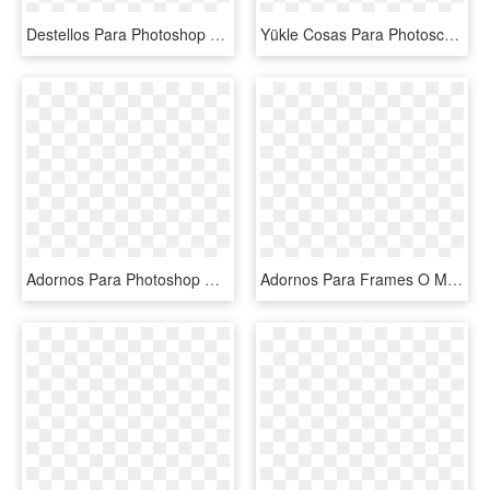
Destellos Para Photoshop Render, HD Png Download
Yükle Cosas Para Photoscape - Renkli Yıldız Png, Transparent Png
Adornos Para Photoshop Destellos, Colgantes, Estrellas - Star, HD Png Download
Adornos Para Frames O Marcos Fotospng Transparente - Adornos De Amor Fondo Transparente, Png Download