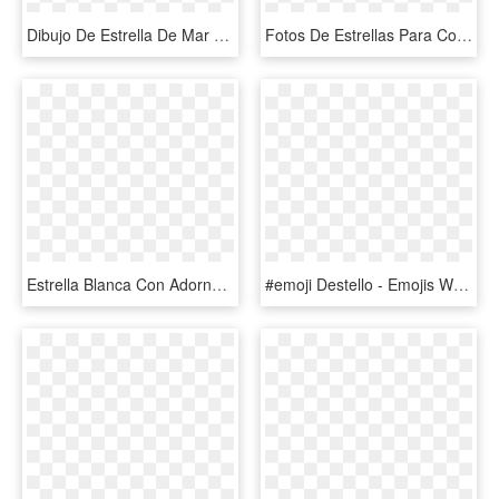
Dibujo De Estrella De Mar Para Colorear - Dibujos De Redondos Para Dibujar, HD Png Download
Fotos De Estrellas Para Colorear Affordable La Luna - Estrellas Para Dibujar Png, Transparent Png
Estrella Blanca Con Adorno De Piñas /pino - Star Show Background, HD Png Download
#emoji Destello - Emojis Whatsapp Estrella Png, Transparent Png