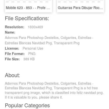
Mobile 623 - 853 - - Profe De Tecnologia Para Dibujar, HD Png Download
Guitarras Para Dibujar Rock, HD Png Download
File Specifications:
Resolution:
1600x469
Name:
Adornos Para Photoshop Destellos, Colgantes, Estrellas -
Estrellas Blancas Navidad Png, Transparent Png
License:
Personal Use
File Format:
PNG
File Size:
389 KB
About:
Adornos Para Photoshop Destellos, Colgantes, Estrellas -
Estrellas Blancas Navidad Png, Transparent Png is a hd free
transparent png image, which is classified into feliz navidad png.
If it is valuable to you, please share it.
Popular Categories