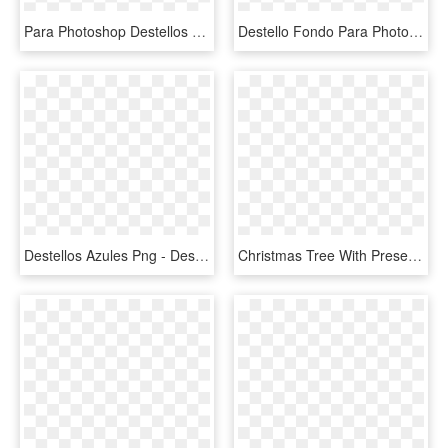
Para Photoshop Destellos Colgantes Estrellas Png Fondos - Line Art, Transparent Png
Destello Fondo Para Photoshop Png , Png Download - Adornos Para Photoshop En Png, Transparent Png
Destellos Azules Png - Destellos Png Para Photoshop, Transparent Png
Christmas Tree With Presents Clipart Clipart Panda - Fondo De Estrellas Para Tarjeta Navidad, HD Png Download