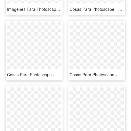
Imágenes Para Photoscape De Estrellas - Graphic Design, HD Png Download
Cosas Para Photoscape - Personajes De Masha Y El Osos, HD Png Download
Cosas Para Photoscape - Perennial Plant, HD Png Download
Cosas Para Photoscape - Circle, HD Png Download