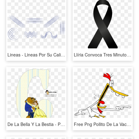
Lineas - Lineas Por Su Calidad De Trazo, HD Png Download
Llíria Convoca Tres Minutos De Silencio Por El Atentado - Lazo Negra De Luto, HD Png Download
De La Bella Y La Bestia - Para Imprimir De La Bella Y La Bestia, HD Png Download
Free Png Pollito De La Vaca Y El Pollito Png Image - Pollito De Vaca Y Pollito, Transparent Png