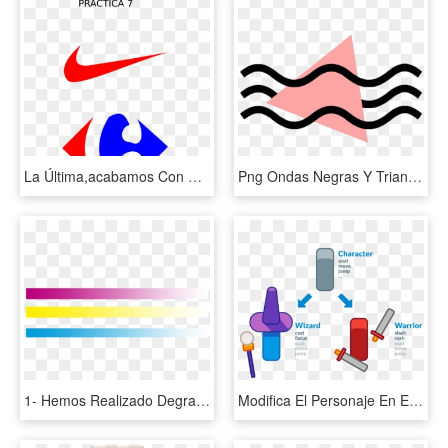
La Última,acabamos Con Esta Última Práctica En La Que - Carrefour Icon, HD Png Download
Png Ondas Negras Y Triangulo De Color Coral - Graphic Designs Overlay Png, Transparent Png
1- Hemos Realizado Degradados De Los Colores Primarios - Lineas De Colores Degradados, HD Png Download
Modifica El Personaje En El Editor Y El Mago Se Actualizará, HD Png Download