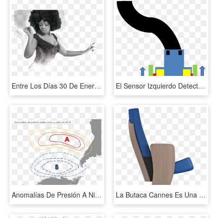
Entre Los Días 30 De Enero Y 28 De Febrero La Música - Musica Negra Png, Transparent Png
El Sensor Izquierdo Detecta La Linea Negra Y El Derecho, HD Png Download
Anomalías De Presión A Nivel Del Mar En Los Meses De - Circle, HD Png Download
La Butaca Cannes Es Una Butaca De Diseño Elegante Y - Chair, HD Png Download