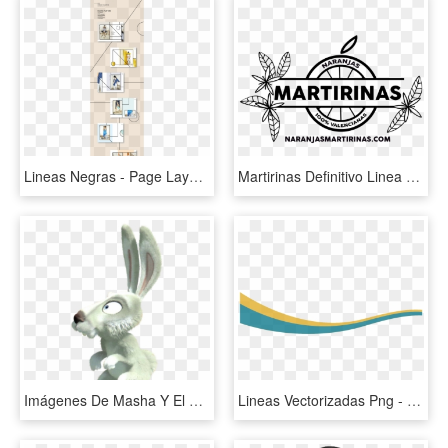
Lineas Negras - Page Layout, HD Png Download
Martirinas Definitivo Linea Negra Finav2 Para Cajas - Illustration, HD Png Download
Imágenes De Masha Y El Oso - Conejo De Masha Y El Oso, HD Png Download
Lineas Vectorizadas Png - Vectores De Lineas Png, Transparent Png