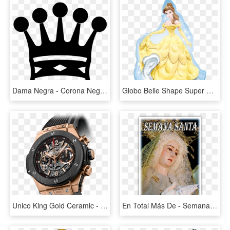
Dama Negra - Corona Negra Rey Png, Transparent Png
Globo Belle Shape Super Shape - Globos De Helio Disney, HD Png Download
Unico King Gold Ceramic - Relojes De Lujo Hombres, HD Png Download
En Total Más De - Semana Santa Madridejos, HD Png Download