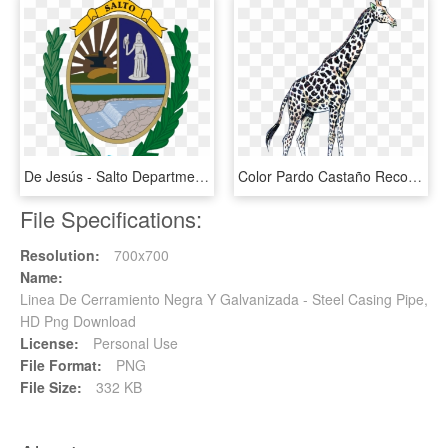
De Jesús - Salto Department, HD Png Download
Color Pardo Castaño Recortado Por Una Red De Líneas - Giraffe, HD Png Download
File Specifications:
Resolution:
700x700
Name:
Linea De Cerramiento Negra Y Galvanizada - Steel Casing Pipe,
HD Png Download
License:
Personal Use
File Format:
PNG
File Size:
332 KB