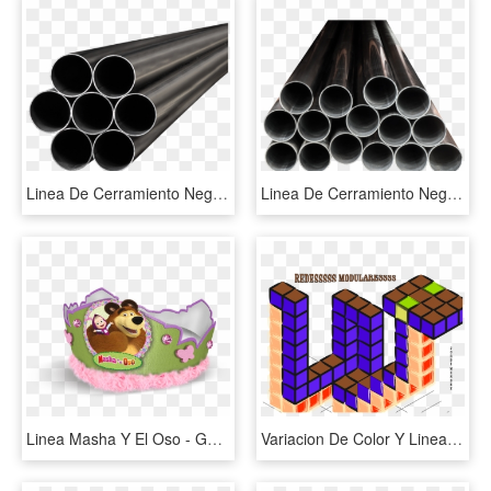
Linea De Cerramiento Negra Y Galvanizada - Steel Casing Pipe, HD Png Download
Linea De Cerramiento Negra Y Galvanizada - Tubería Negra, HD Png Download
Linea Masha Y El Oso - Gorros De Masha Y El Oso, HD Png Download
Variacion De Color Y Linea De Redes Modulares - Graphic Design, HD Png Download