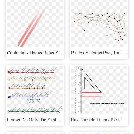
Contactar - Lineas Rojas Y Blancas Png, Transparent Png
Puntos Y Lineas Png, Transparent Png
Líneas Del Metro De Santiago - Linea 3 Metro De Santiago Estaciones, HD Png Download
Haz Trazado Líneas Paralelas Horizontales - Trazos De Lineas Paralelas, HD Png Download