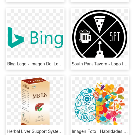
Bing Logo - Imagen Del Logo De Bing, HD Png Download
South Park Tavern - Logo Imagenes Del America 2018, HD Png Download
Herbal Liver Support System With The Power Of 8 - Imagenes Del Higado Humano, HD Png Download
Imagen Foto - Habilidades Del Pensamiento Creativo, HD Png Download