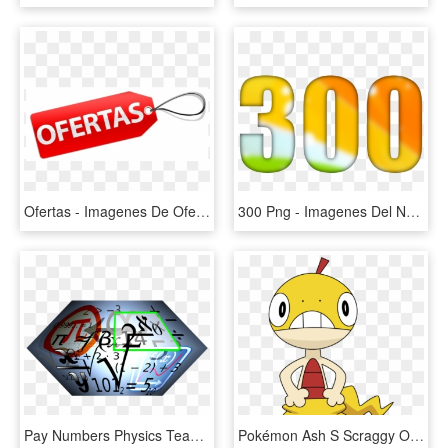
Ofertas - Imagenes De Ofertas De Productos, HD Png Download
300 Png - Imagenes Del Numero 300, Transparent Png
Pay Numbers Physics Teaching Education - Imagen Del Area De Matematica, HD Png Download
Pokémon Ash S Scraggy Or Iris S Axew - Imagenes Del Pokemon Scraggy, HD Png Download