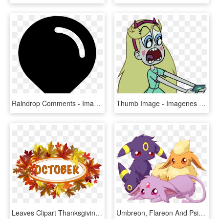
Raindrop Comments - Imagenes Del Deportivo Quito, HD Png Download
Thumb Image - Imagenes De Star Wars Las Fuerzas Del Mal En Png, Transparent Png
Leaves Clipart Thanksgiving - Imagenes Del Mes De Octubre En Ingles, HD Png Download
Umbreon, Flareon And Psiana<3 - Imagenes Del Pokemon Flareon, HD Png Download