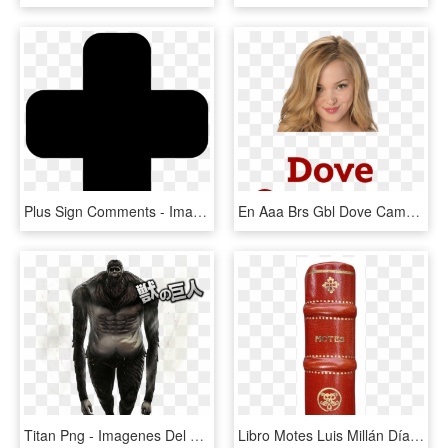
Plus Sign Comments - Imagenes Del Signo De Suma, HD Png Download
En Aaa Brs Gbl Dove Cameron - Imagenes Del Nombre De Dove Cameron, HD Png Download
Titan Png - Imagenes Del Titan Bestia, Transparent Png
Libro Motes Luis Millán Díaz Romano Incunabula & Ancient - Imagenes Del Lomo De Un Libro, HD Png Download