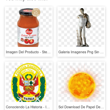
Imagen Del Producto - Stewed Tomatoes, HD Png Download
Galeria Imagenes Png Sin Fondo Maite - Antinoo Del Belvedere, Transparent Png
Conociendo La Historia - Imagenes Del Escudo De La Policia Nacional Del Peru, HD Png Download
Sol Download De Papel De Parede - Imagen Del Sol En Png, Transparent Png