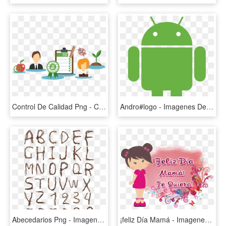
Control De Calidad Png - Calidad Del Producto Png, Transparent Png
Andro#logo - Imagenes Del Logotipo De Android, HD Png Download
Abecedarios Png - Imagenes Del Abecedario Png, Transparent Png
¡feliz Día Mamá - Imagenes Del Dia De La Madre Png, Transparent Png