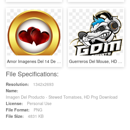
Amor Imagenes Del 14 De Febrero, HD Png Download
Guerreros Del Mouse, HD Png Download
File Specifications:
Resolution:
1342x2693
Name:
Imagen Del Producto - Stewed Tomatoes, HD Png Download
License:
Personal Use
File Format:
PNG
File Size:
4831 KB