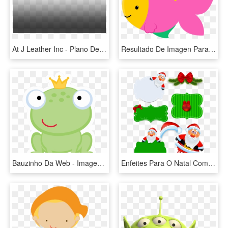
At J Leather Inc - Plano De Fundo Degrade Preto, HD Png Download
Resultado De Imagen Para Pasta Png - Vetor Fundo Do Mar Png, Transparent Png
Bauzinho Da Web - Imagenes De Ranas Animadas, HD Png Download
Enfeites Para O Natal Com Fundo Transparente Em Png - Fundo Papai Noel Png, Png Download