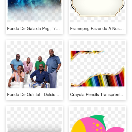
Fundo De Galaxia Png, Transparent Png
Framepng Fazendo A Nossa Festa - Fundos De Convite Dourado, Transparent Png
Fundo De Quintal - Delcio Luiz Fundo De Quintal, HD Png Download
Crayola Pencils Transprent - Fundo Lapis De Cor Png, Transparent Png