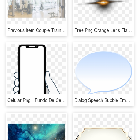
Previous Item Couple Training Next Item Abstract Blur - Fundo De Imagem Academia, HD Png Download
Free Png Orange Lens Flare Png Png Image With Transparent - Efeitos De Fundo Png, Png Download
Celular Png - Fundo De Celular Png, Transparent Png
Dialog Speech Bubble Empty Png Image - Balão De Conversa Png Fundo Transparente, Png Download