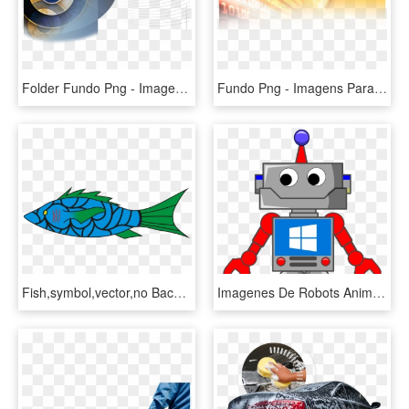
Folder Fundo Png - Imagens De Fundo De Folder, Transparent Png
Fundo Png - Imagens Para Fundo De Png, Transparent Png
Fish,symbol,vector,no Background,transparent - Imagens De Peixes Sem Fundo, HD Png Download
Imagenes De Robots Animados, HD Png Download