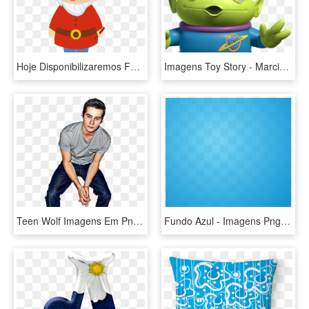
Hoje Disponibilizaremos Fundos E Imagens Para Papelaria - Anoes Branca De Neve Png, Transparent Png
Imagens Toy Story - Marcianitos De Toy Story, HD Png Download
Teen Wolf Imagens Em Png - Png De Tenn Golf, Transparent Png
Fundo Azul - Imagens Png Fundo Azul, Transparent Png