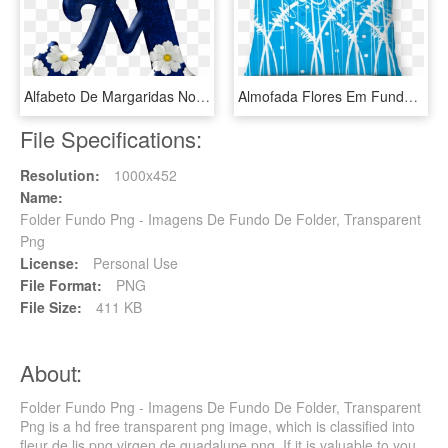
Alfabeto De Margaridas No Fundo Azul Png - Daisy Family, Transparent Png
Almofada Flores Em Fundo Azul De Mauricio Brandino - Cushion, HD Png Download
File Specifications:
Resolution:
1000x452
Name:
Folder Fundo Png - Imagens De Fundo De Folder, Transparent
Png
License:
Personal Use
File Format:
PNG
File Size:
411 KB
About:
Folder Fundo Png - Imagens De Fundo De Folder, Transparent
Png is a hd free transparent png image, which is classified into
fleur de lis png,virgen de guadalupe png. If it is valuable to you,