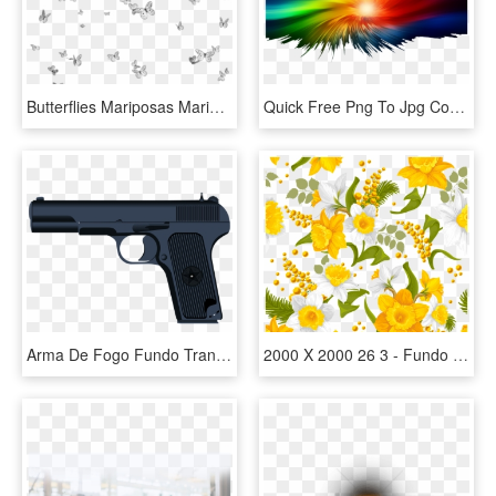
Butterflies Mariposas Mariposa Butterfly Group Grupo - Imagem Fundo De Borboletas Em Png, Transparent Png
Quick Free Png To Jpg Converter For All Users How Need - Efeitos De Fundo Png, Transparent Png
Arma De Fogo Fundo Transparente, HD Png Download
2000 X 2000 26 3 - Fundo De Flores Amarelas Png, Transparent Png