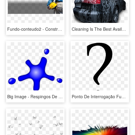
Fundo-conteudo2 - Construção Civil Imagem De Fundo, HD Png Download
Cleaning Is The Best Available - Fundo De Cartaz De Lava Rapido, HD Png Download
Big Image - Respingos De Tinta Sem Fundo, HD Png Download
Ponto De Interrogação Fundo Transparente, HD Png Download