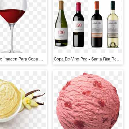
Resultado De Imagen Para Copa De Vino Tinto Dibujo - Wine Glass, HD Png Download
Copa De Vino Png - Santa Rita Reserva Sauvignon Blanc, Transparent Png