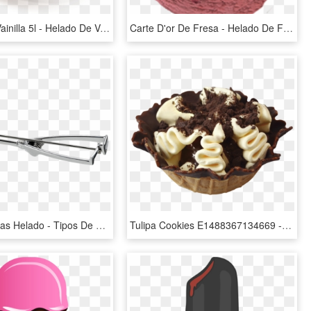
Helado De Vainilla 5l - Helado De Vainilla Png, Transparent Png
Carte D'or De Fresa - Helado De Fresa Png, Transparent Png
Cuchara Bolas Helado - Tipos De Cuchara De Helado Png, Transparent Png
Tulipa Cookies E1488367134669 - Cono De Helado Relleno De Frutas, HD Png Download