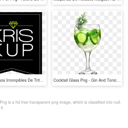
Copas Y Vasos Irrompibles De Tritan - Poster, HD Png Download
Cocktail Glass Png - Gin And Tonic Copa Glass, Transparent Png
 is a hd free transparent png image, which is classified into null.
it.