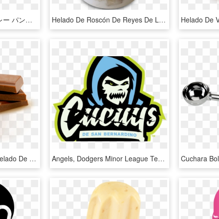
Copa De Vino Tinto - カレー パンマン イラスト, HD Png Download
Helado De Roscón De Reyes De La Ibense Bornay En Formato - Helado De Roscon De Reyes La Ibense, HD Png Download
Helado De Chocolate - Helado De Chocolate Nestle, HD Png Download
Angels, Dodgers Minor League Teams Join New Copa De, HD Png Download