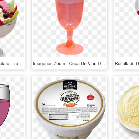
Copa De Helado Png - Gelato, Transparent Png
Imágenes Zoom - Copa De Vino De Carton, HD Png Download