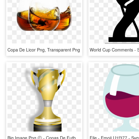
Copa De Licor Png, Transparent Png
Big Image Png Ⓒ - Copas De Futbol Png, Transparent Png