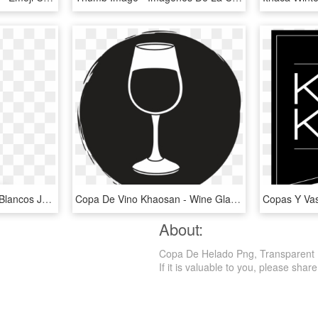
Superleggero Riesling Y Blancos Jóvenes - Champagne Stemware, HD Png Download
Copa De Vino Khaosan - Wine Glass, HD Png Download
About:
Copa De Helado Png, Transparent Png
If it is valuable to you, please share 