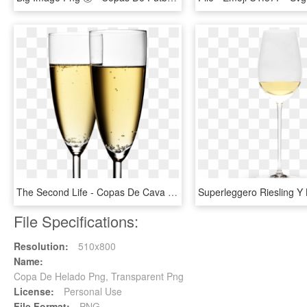
The Second Life - Copas De Cava Png, Transparent Png
File Specifications:
Resolution:
510x800
Name:
Copa De Helado Png, Transparent Png
License:
Personal Use
File Format:
PNG