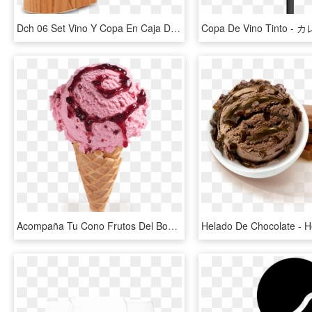
Dch 06 Set Vino Y Copa En Caja De Madera Flexible - Wine Bottle, HD Png Download
Acompaña Tu Cono Frutos Del Bosque Con - Conos De Helados Png, Transparent Png