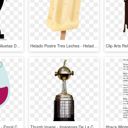
World Cup Comments - Siluetas De Copas De Futbol, HD Png Download
Helado Postre Tres Leches - Helado De Tres Leches, HD Png Download
File - Emoji U1f377 - Svg - Emoji Copa De Vino, HD Png Download
Thumb Image - Imagenes De La Copa Libertadores 2019, HD Png Download