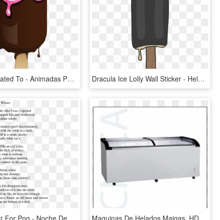
Clip Arts Related To - Animadas Paleta De Helado Png, Transparent Png
Dracula Ice Lolly Wall Sticker - Helado De Dracula, HD Png Download
Ithaca Winter For Png - Noche De Copas Una Noche Loca Letra, Transparent Png
Maquinas De Helados Maigas, HD Png Download