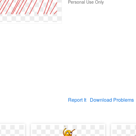
Personal Use Only
Report It
Download Problems