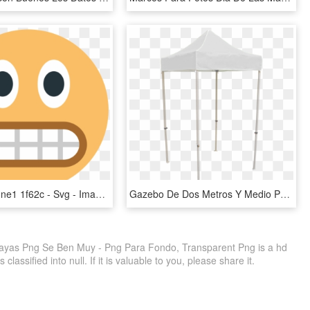
File - Emojione1 1f62c - Svg - Imagenes De Emojis Para Fondo De Pantalla, HD Png Download
Gazebo De Dos Metros Y Medio Por Dos Metros Y Medio, HD Png Download
ayas Png Se Ben Muy - Png Para Fondo, Transparent Png is a hd
lassified into null. If it is valuable to you, please share it.