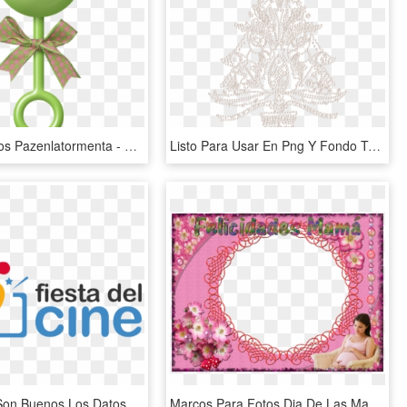
Gifs Y Fondos Pazenlatormenta - Sonaja Para Baby Shower, HD Png Download
Listo Para Usar En Png Y Fondo Transparente - Destellos Navideños En Png, Png Download
Y También Son Buenos Los Datos Para Toro, La Cinta - Fiesta Del Cine, HD Png Download
Marcos Para Fotos Dia De Las Madres - Carta A Una Madre Luchadora, HD Png Download