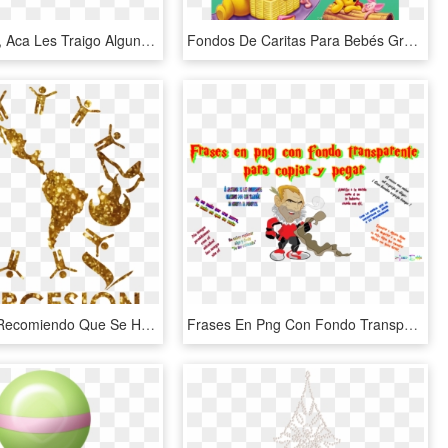
Hola Chicos, Aca Les Traigo Algunas Imagenes Para Sus - Skin De Manaos Sven Coop, HD Png Download
Fondos De Caritas Para Bebés Gratis - Fondos Para Fotos De Bebes, HD Png Download
“ante Todo Recomiendo Que Se Hagan Peticiones, Oraciones, - Ministerio De Intercesion, HD Png Download
Frases En Png Con Fondo Transparente Para Copiar Y - Portable Network Graphics, Png Download