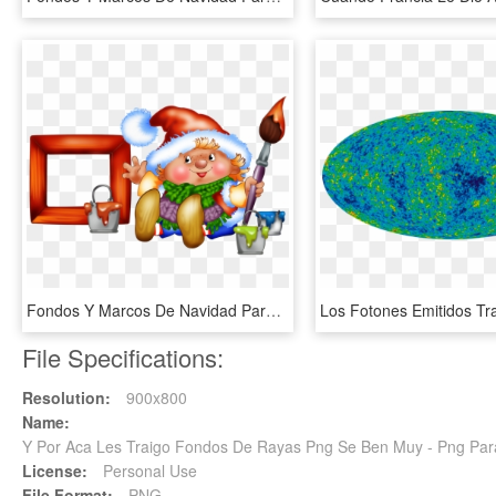
Fondos Y Marcos De Navidad Para Fotos Para Fondo En, HD Png Download
File Specifications:
Resolution:
900x800
Name:
Y Por Aca Les Traigo Fondos De Rayas Png Se Ben Muy - Png Par
License:
Personal Use
File Format:
PNG