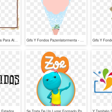
Plantilla Child 1 - Plantillas Para Album De Fotos Gratis, HD Png Download
Gifs Y Fondos Pazenlatormenta - Banderines De Buhos Para Imprimir, HD Png Download
Cuando Francia Le Dio A Estados Unidos La Estatua De - Graphics, HD Png Download
Se Trata De Un Lugar Formado Por Grandes Burbujas Rodeadas - Zoe Chromville, HD Png Download