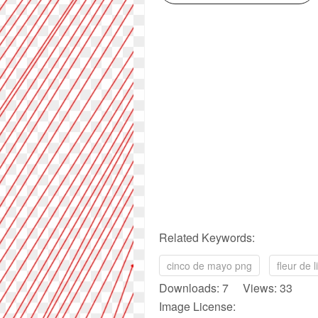
Related Keywords:
cinco de mayo png
fleur de 
Downloads: 7 Views: 33
Image License: