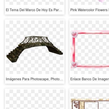
El Tema Del Marco De Hoy Es Para Un Cumpleaños Infantil, - Marcos De Cumpleaños Para, HD Png Download
Imágenes Para Photoscape, Photoshop Y Gimp De Puentes - Puente Dibujo Fondo Transparente, HD Png Download