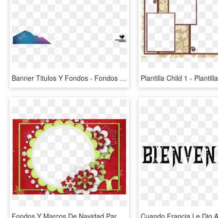
Banner Titulos Y Fondos - Fondos De Titulos Png, Transparent Png
Fondos Y Marcos De Navidad Para Fotos, HD Png Download