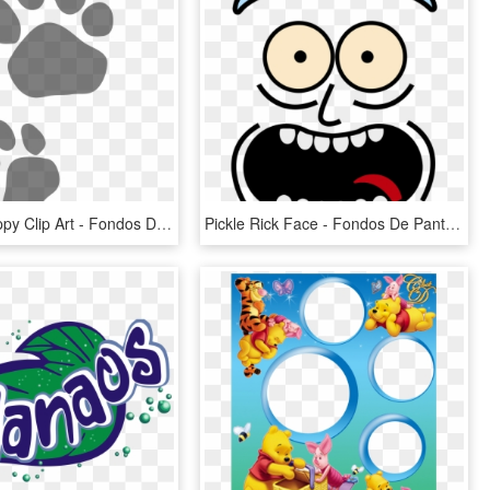
Dog Cat Puppy Clip Art - Fondos De Patitas De Perros Y Gatos, HD Png Download
Pickle Rick Face - Fondos De Pantalla De Rick Y Morty, HD Png Download