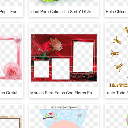
Pink Watercolor Flowers Png - Fondos De Flores Y Mariposas, Transparent Png
Ideal Para Calmar La Sed Y Disfrutar De Todo El Sabor - Fondos Para Cartas De Jugueria, HD Png Download
Enlace Banco De Imagenes Gratuitas Zoom Diseño Y Fotografía - Marcos Para Fotos Fondos Transparentes, HD Png Download
Marcos Para Fotos Con Flores Fondos De Pantalla Y Mucho - Marcos Para Fotos Parejas, HD Png Download