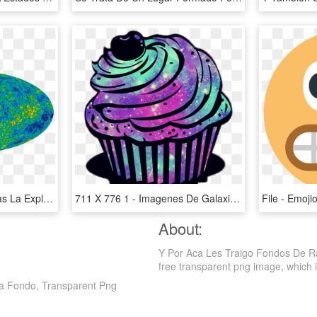
Los Fotones Emitidos Tras La Explosión Del Big Bang, HD Png Download
711 X 776 1 - Imagenes De Galaxias Bonitas Para Fondo De Pantalla, HD Png Download
About:
Y Por Aca Les Traigo Fondos De R
free transparent png image, which is c
a Fondo, Transparent Png