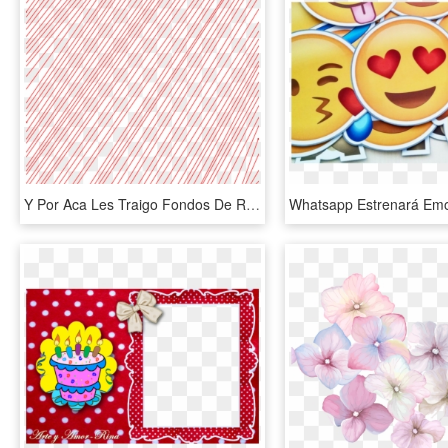
Y Por Aca Les Traigo Fondos De Rayas Png Se Ben Muy - Png Para Fondo, Transparent Png