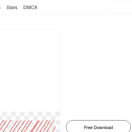
n
Stars
DMCA
Free Download