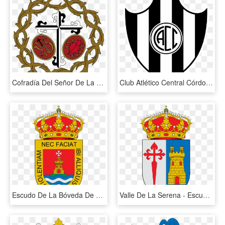
Cofradía Del Señor De La Humildad, Soledad De Ntra - Corona De Espinas Escudo, HD Png Download
Club Atlético Central Córdoba - Escudo De Central Cordoba De Santiago Del Estero, HD Png Download
Escudo De La Bóveda De Toro - Escudo De Luque Cordoba, HD Png Download
Valle De La Serena - Escudo De Aranjuez, HD Png Download