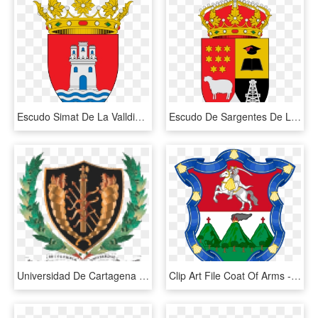
Escudo Simat De La Valldigna, HD Png Download
Escudo De Sargentes De La Lora - Sargentes De La Lora Escudo, HD Png Download
Universidad De Cartagena - Escudo De La Universidad Cartagena, HD Png Download
Clip Art File Coat Of Arms - Escudo De La Antigua Guatemala, HD Png Download