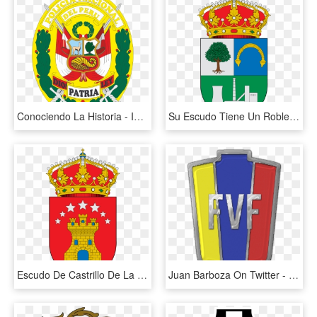
Conociendo La Historia - Imagenes Del Escudo De La Policia Nacional Del Peru, HD Png Download
Su Escudo Tiene Un Roble, Como Típico Arbol Gallego - Escudo De Antas De Ulla, HD Png Download
Escudo De Castrillo De La Reina - Escudo De Manjarrez, HD Png Download
Juan Barboza On Twitter - Venezuelan Football Federation, HD Png Download