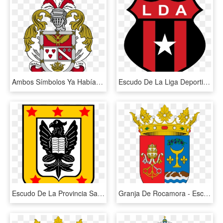
Ambos Símbolos Ya Habían Sido Utilizados Y Reconocidos - Escudo De La Ciudad De Ibarra, HD Png Download
Escudo De La Liga Deportiva Alajuelense , Png Download - Logo De La Liga Deportiva Alajuelense, Transparent Png
Escudo De La Provincia San Juan - Escudo De La Provincia De San Juan, HD Png Download
Granja De Rocamora - Escudo De La Provincia De Castellon, HD Png Download