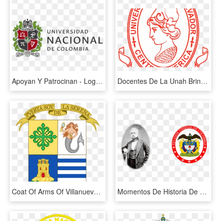
Apoyan Y Patrocinan - Logo De La Universidad Nacional De Colombia, HD Png Download
Docentes De La Unah Brindarán Conferencias En La Universidad - Logos De La Ues Png, Transparent Png
Coat Of Arms Of Villanueva De La Serena - Escudo Villanueva De La Serena, HD Png Download
Momentos De Historia De La Policía Nacional De Colombia - Annulment Stamp, HD Png Download