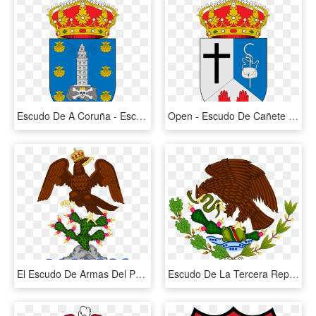
Escudo De A Coruña - Escudo Torres De La Alameda, HD Png Download
Open - Escudo De Cañete De Las Torres, HD Png Download
El Escudo De Armas Del Primer Imperio Mexicano Durante - Escudo De La Bandera De Iturbide, HD Png Download
Escudo De La Tercera República Federal De Los Estados - Escudo De La Bandera De 1934, HD Png Download