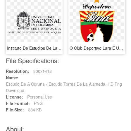
Instituto De Estudios De La Orinoquia Escudo Lateral - National University Of Colombia, HD Png Download
O Club Deportivo Lara É Um Clube De Futebol Da Venezuela - Escudo De Deportivo Lara Para Dream League Soccer, HD Png Download
File Specifications:
Resolution:
800x1418
Name:
Escudo De A Coruña - Escudo Torres De La Alameda, HD Png
Download
License:
Personal Use
File Format:
PNG
File Size:
384 KB
About: