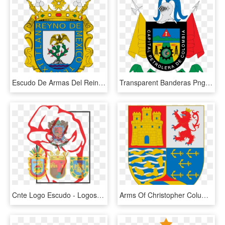
Escudo De Armas Del Reino De México - Escudo De Armas Mexico, HD Png Download
Transparent Banderas Png - Escudo De Barrancabermeja Para Colorear, Png Download
Cnte Logo Escudo - Logos De La Cnte, HD Png Download
Arms Of Christopher Columbus - Christopher Columbus Coat Of Arms Meaning, HD Png Download