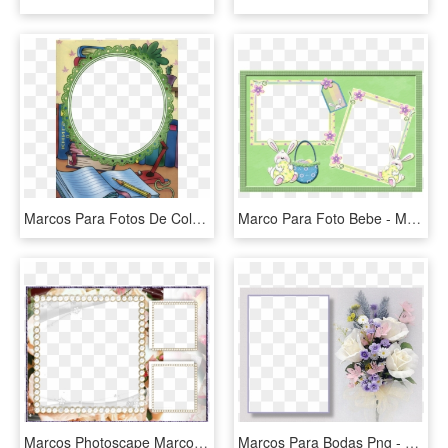
Marcos Para Fotos De Colegio O Graduación - Картинки На Тему Школа, HD Png Download
Marco Para Foto Bebe - Marcos Para 2 Fotos De Bebes, HD Png Download
Marcos Photoscape Marcos Fhotoscape Marco Varias Fotos - Marcos Para Tres Fotos Juntas, HD Png Download
Marcos Para Bodas Png - Marcos Para Fotos Bodas En Png, Transparent Png