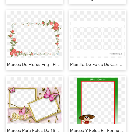
Marcos De Flores Png - Flower, Transparent Png
Plantilla De Fotos De Carnet En Formato - Parallel, HD Png Download
Marcos Para Fotos De 15 Años De Señoritas Descargar - Marcos Para Fotos De 15 Años, HD Png Download
Marcos Y Fotos En Formato Png Gratis - Marcos Para Fotos De Mexico, Transparent Png