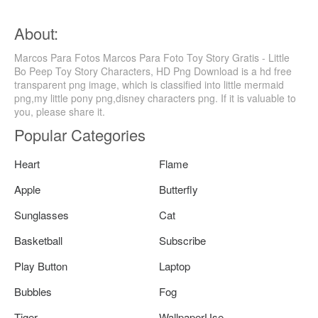
About:
Marcos Para Fotos Marcos Para Foto Toy Story Gratis - Little
Bo Peep Toy Story Characters, HD Png Download is a hd free
transparent png image, which is classified into little mermaid
png,my little pony png,disney characters png. If it is valuable to
you, please share it.
Popular Categories
Heart
Flame
Apple
Butterfly
Sunglasses
Cat
Basketball
Subscribe
Play Button
Laptop
Bubbles
Fog
Tiger
WallpaperUse