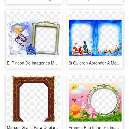
El Rincon De Imagenes Marcos Primera Comunión - Marcos De Primera Comunion, HD Png Download
Si Quieren Aprender A Montar Fotografias En Los Marcos - Moldura Natal Azul Png, Transparent Png
Marcos Gratis Para Copiar Y Descargar Marco De Madera - 18th Century Spanish Frame, HD Png Download
Frames Png Infantiles Imagui Decorar Marcos De Fotos - Winnie The Pooh Png Frame, Transparent Png