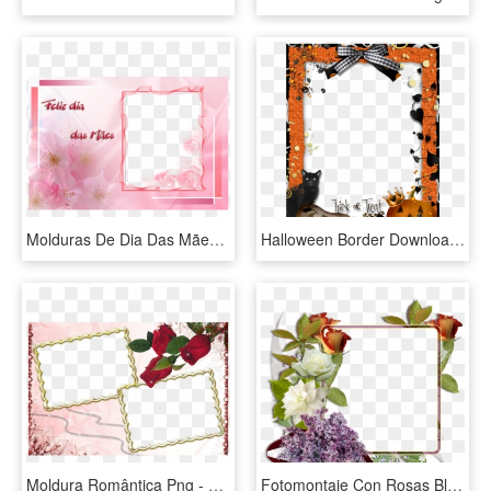
Molduras De Dia Das Mães Para Fotos - Marco Para Foto Con Flores Rosadas, HD Png Download
Halloween Border Download Transparent Png Image - Marcos Para Fotos Halloween Gratis, Png Download
Moldura Romântica Png - Marcos Para Fotos Gratis, Transparent Png
Fotomontaje Con Rosas Blancas Y Rojas Descargar Marcos - Marcos Rosas En Png, Transparent Png