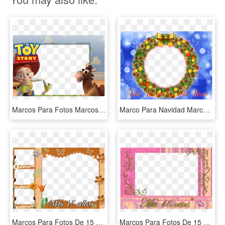
Marcos Para Fotos Marcos Para Foto Toy Story Gratis - Little Bo Peep Toy Story Characters, HD Png Download
Marco Para Navidad Marcos En Psd Y Png Para Descargar - Marco De Foto Para Navidad, Transparent Png
Marcos Para Fotos De 15 Años De Señoritas Descargar - Благодарствени Стихове За Учителя, HD Png Download
Marcos Para Fotos De 15 Años De Señoritas Descargar - Picture Frame, HD Png Download