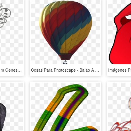
Cosas Para Photoscape Im Genes Para Photoscape Photoshop - Vignette, HD Png Download
Cosas Para Photoscape - Balão A Gas Png, Transparent Png