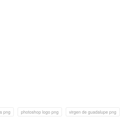
lis png
photoshop logo png
virgen de guadalupe png