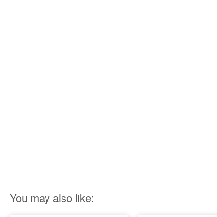
You may also like: