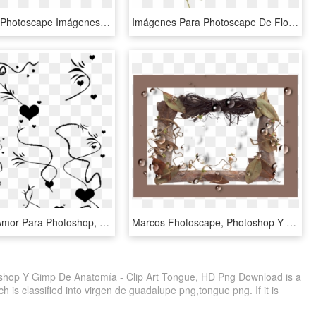
Cosas Para Photoscape Imágenes Para Photoscape Photoshop - Clip Art, HD Png Download
Imágenes Para Photoscape De Flores Y Plantas - Pink Rose Clip Art, HD Png Download
Pinceis De Amor Para Photoshop, HD Png Download
Marcos Fhotoscape, Photoshop Y Gimp Marcos Gota De - Frame Dari Ranting, HD Png Download
hop Y Gimp De Anatomía - Clip Art Tongue, HD Png Download is a
 is classified into virgen de guadalupe png,tongue png. If it is