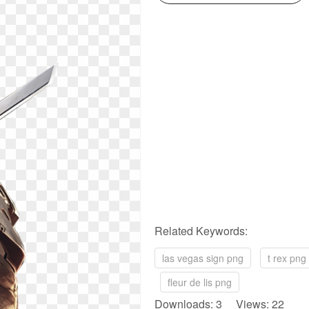
Related Keywords:
las vegas sign png
t rex png
fleur de lis png
Downloads: 3 Views: 22