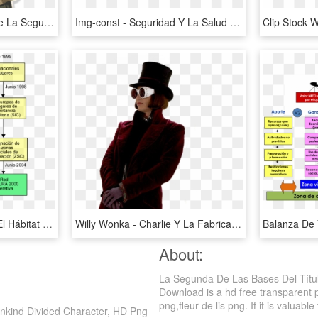
540 X 688 4 - Soldado De La Segunda Guerra Mundial, HD Png Download
Img-const - Seguridad Y La Salud Es Cosa, HD Png Download
File - Hábitats - Cual Es El Hábitat De Las Aves, HD Png Download
Willy Wonka - Charlie Y La Fabrica De Chocolate Mike Teavee, HD Png Download
About:
La Segunda De Las Bases Del Títul
Download is a hd free transparent 
png,fleur de lis png. If it is valuable
nkind Divided Character, HD Png