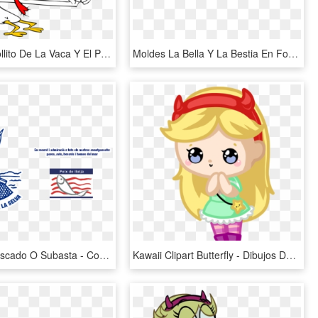
Free Png Pollito De La Vaca Y El Pollito Png Image - Pollito De Vaca Y Pollito, Transparent Png
Moldes La Bella Y La Bestia En Foami - Moldes De La Bella Y La Bestia, HD Png Download
Lonja De Pescado O Subasta - Confraria De Pescadors Del Port De La Selva, HD Png Download
Kawaii Clipart Butterfly - Dibujos De Star Versus Las Fuerzas Del Mal, HD Png Download