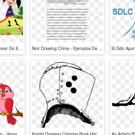
Luna - Dibujos Para Colorear De El Mundo De Luna, HD Png Download
Noir Drawing Crime - Ejemplos De Políticas Para El Area De Finanzas, HD Png Download
Love Birds Clipart Cartoon - Versos De Amor Para Mi Novio Que Esta Lejos, HD Png Download
Knight Drawing Coloring Book Helmet Download - Para Dibujar De Caballeros El Casco, HD Png Download