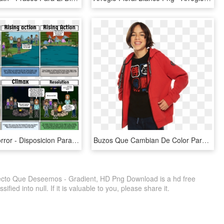
Campfire Horror - Disposicion Para Ayudar El Cuidado De Si, HD Png Download
Buzos Que Cambian De Color Para Niños, HD Png Download
ecto Que Deseemos - Gradient, HD Png Download is a hd free
fied into null. If it is valuable to you, please share it.