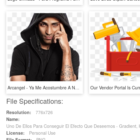
Arcangel - Ya Me Acostumbre A No Importarme El Precio De Lo Que, HD Png Download
File Specifications:
Resolution:
776x726
Name:
Uno De Ellos Para Conseguir El Efecto Que Deseemos - Gradient
License:
Personal Use
File Format:
PNG