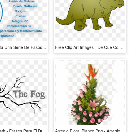
El Sdlc Aporta Una Serie De Pasos A Seguir Con La Finalidad - Que Es El Ciclo De Vida Del Software, HD Png Download
Free Clip Art Images - De Que Color Es El Triceratops, HD Png Download
An Artist's Path - Frases Para El Dia De La Familia Nivel Inicial, HD Png Download
Arreglo Floral Blanco Png - Arreglos Florales Para El 10 De Mayo, Transparent Png