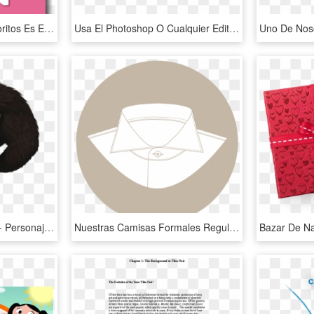
«uno De Mis Iconos Favoritos Es El De La Estación Pino - Metro, HD Png Download
Usa El Photoshop O Cualquier Editor De Imágen Para - Pluto Frame, HD Png Download
Cosas Para Photoscape - Personajes De Masha Y El Osos, HD Png Download
Nuestras Camisas Formales Regular-fit Están Pensadas - Cowboy Hat, HD Png Download