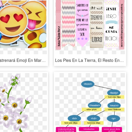
Whatsapp Estrenará Emoji En Marzo Y Hay Quienes Están - Para Fondos De Gmail, HD Png Download
Los Pies En La Tierra, El Resto En Las Nubes - Frases Para Separadores De Libros, HD Png Download