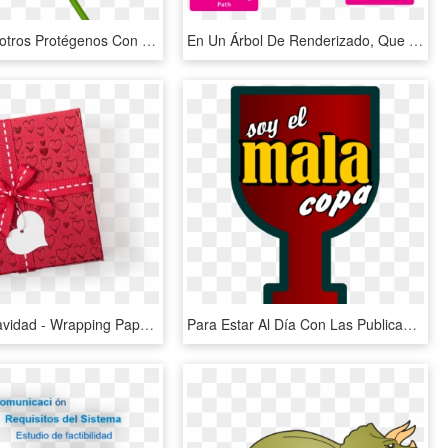
Uno De Nosotros Protégenos Con Tu Perpetuo Patrocinio - Phlox Family, HD Png Download
En Un Árbol De Renderizado, Que Se Utiliza Para Calcular - Critical Render Path, HD Png Download
Bazar De Navidad - Wrapping Paper, HD Png Download
Para Estar Al Día Con Las Publicaciones De Este Blog - Letreros El Mala Copa, HD Png Download