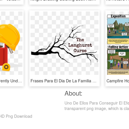
Our Vendor Portal Is Currently Under Construction - Consejos Para El Uso Correcto De Herramientas Manuales, HD Png Download
Frases Para El Dia De La Familia Nivel Inicial, HD Png Download
About:
Uno De Ellos Para Conseguir El Ef
transparent png image, which is classi
, HD Png Download