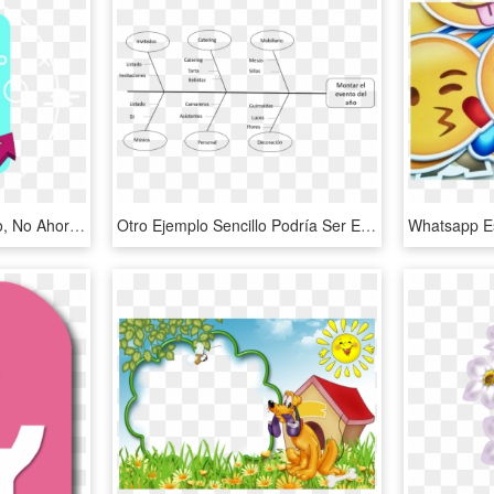
¿el Tiempo Pasó Volando, No Ahora Que Trabajas Es Justo - Preparate Para El Futuro, HD Png Download
Otro Ejemplo Sencillo Podría Ser El Siguiente - Ejemplo De Diagrama De Causa Y Efecto, HD Png Download