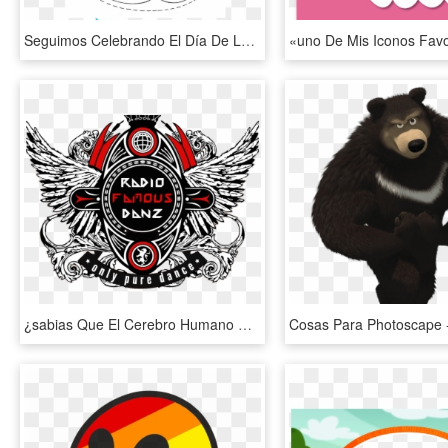
Seguimos Celebrando El Día De La Paz, Para Ello Hoy - Valor De La Paz, HD Png Download
¿sabias Que El Cerebro Humano Puede Procesar Una Imagen - Q Dance Design, HD Png Download