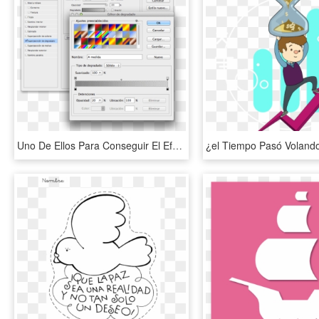
Uno De Ellos Para Conseguir El Efecto Que Deseemos - Gradient, HD Png Download