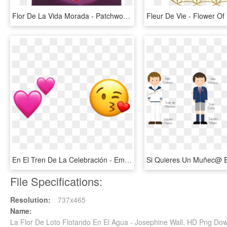
Flor De La Vida Morada - Patchwork, HD Png Download
En El Tren De La Celebración - Emojis De Iphone Corazones, HD Png Download
File Specifications:
Resolution:
737x465
Name:
La Flor De Loto Flotando En El Agua - Josephine Wall, HD Png Do