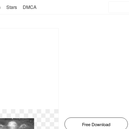
n
Stars
DMCA
Free Download