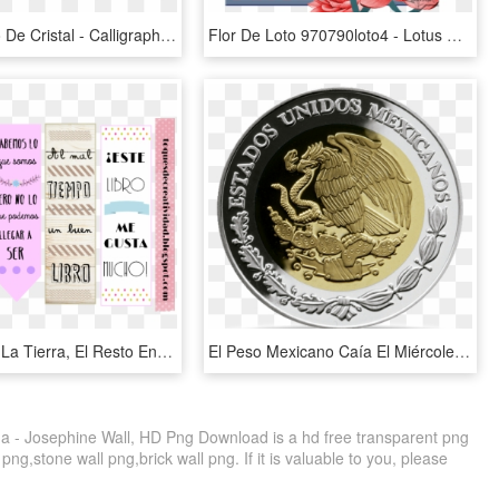
Flor De Loto De Cristal - Calligraphy, HD Png Download
Flor De Loto 970790loto4 - Lotus Flower, HD Png Download
Los Pies En La Tierra, El Resto En Las Nubes - Frases Para Separadores De Libros, HD Png Download
El Peso Mexicano Caía El Miércoles En Un Entorno De - Se Hace Con El Petroleo, HD Png Download
a - Josephine Wall, HD Png Download is a hd free transparent png
png,stone wall png,brick wall png. If it is valuable to you, please