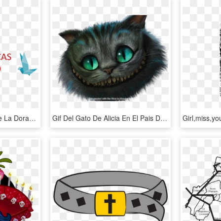
Flor De Loto - Alcaldia De La Dorada, HD Png Download
Gif Del Gato De Alicia En El Pais De Las Maravillas - Gato Alicia En El Pais De Las Maravillas, HD Png Download