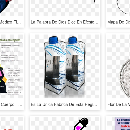
La Catrina Png - Centro Medico Flor De Loto, Transparent Png
La Palabra De Dios Dice En Efesios - Cinturon De La Verdad Armadura De Dios, HD Png Download
Efectos De La Risa En El Cuerpo - Efectos De La Risa, HD Png Download
Es La Única Fábrica De Esta Región Especializada En - Water Bottle, HD Png Download