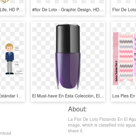
Fleur De Vie - Flower Of Life, HD Png Download
#flor De Loto - Graphic Design, HD Png Download
Si Quieres Un Muñec@ Estándar Indícame En El Apartado - Muñeco De Comunion Marinero, HD Png Download
El Must-have En Esta Colección, El Alegre Colorete - Nail Polish, HD Png Download
About:
La Flor De Loto Flotando En El Agu
image, which is classified into agua 
share it.
wnload