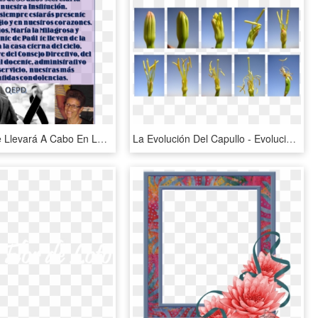
El Velorio Se Llevará A Cabo En La Funeraria La Diplomática - Imagenes De Luto, HD Png Download
La Evolución Del Capullo - Evolucion De La Flor, HD Png Download