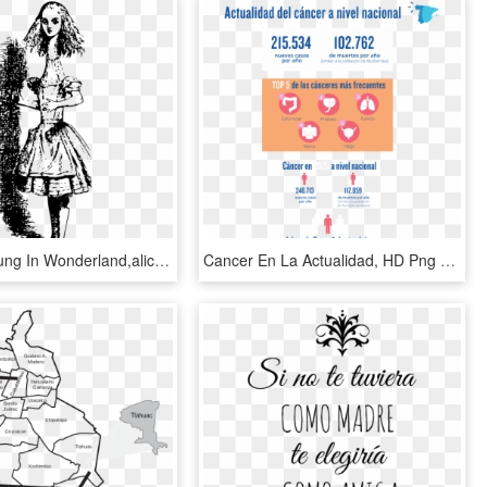
Girl,miss,young In Wonderland,alice - Ilustraciones De Alicia En El Pais De Las Maravillas, HD Png Download
Cancer En La Actualidad, HD Png Download