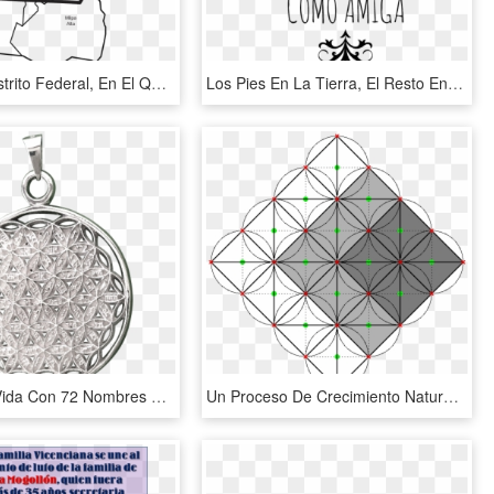
Mapa De Distrito Federal, En El Que Se Ubica El Sistema - Abastecimiento De Agua Potable Ciudad De Mexico, HD Png Download
Los Pies En La Tierra, El Resto En Las Nubes - Frases Dia De La Madre Png, Transparent Png
Flor De La Vida Con 72 Nombres De Dios - Locket, HD Png Download
Un Proceso De Crecimiento Natural Empezando Desde El - Circle, HD Png Download