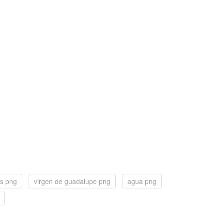
lis png
virgen de guadalupe png
agua png