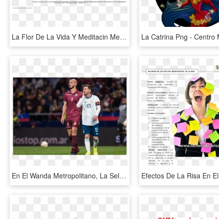
La Flor De La Vida Y Meditacin Merkaba Despertando - Circle, HD Png Download
En El Wanda Metropolitano, La Selección Venezolana - Memes De Benedetto Con La Seleccion, HD Png Download