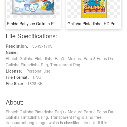
Fralda Babysec Galinha Pintadinha Recem-nascido Tamanho - Galinha Pintadinha, HD Png Download
Galinha Pintadinha, HD Png Download
File Specifications:
Resolution:
3543x1793
Name:
Photob Galinha Pintadinha Pag3 - Moldura Para 3 Fotos Da
Galinha Pintadinha Png, Transparent Png
License:
Personal Use
File Format:
PNG
File Size:
1828 KB
About:
Photob Galinha Pintadinha Pag3 - Moldura Para 3 Fotos Da
Galinha Pintadinha Png, Transparent Png is a hd free
transparent png image, which is classified into null. If it is