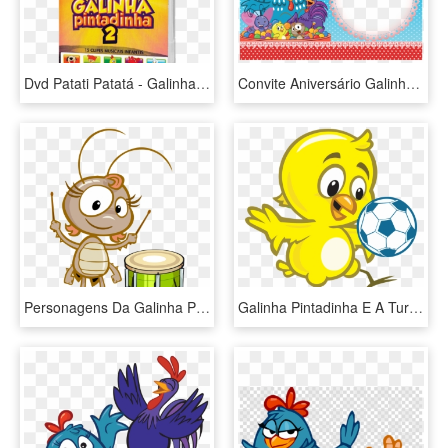
Dvd Patati Patatá - Galinha Pintadinha 2 Dvd, HD Png Download
Convite Aniversário Galinha Pintadinha, HD Png Download
Personagens Da Galinha Pintadinha Em Png - La Gallina Pintadita Personajes, Transparent Png
Galinha Pintadinha E A Turma Png - Turma Galinha Pintadinha Png, Transparent Png