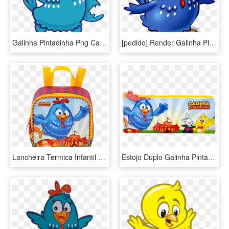
Galinha Pintadinha Png Cansada - Imagens Png Galinha Pintadinha, Transparent Png
[pedido] Render Galinha Pintadinha - Desenhos Galinha Pintadinha Coloridos, HD Png Download
Lancheira Termica Infantil Galinha Pintadinha Circo - Galinha Pintadinha, HD Png Download
Estojo Duplo Galinha Pintadinha Circo - Galinha Pintadinha Circo, HD Png Download