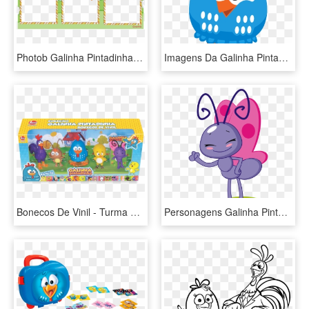
Photob Galinha Pintadinha Pag3 - Moldura Para 3 Fotos Da Galinha Pintadinha Png, Transparent Png
Imagens Da Galinha Pintadinha Mini, HD Png Download
Bonecos De Vinil - Turma Da Galinha Pintadinha Brinquedo, HD Png Download
Personagens Galinha Pintadinha Em Png - Imágenes De La Gallinita Pintadita Para Pintar, Transparent Png