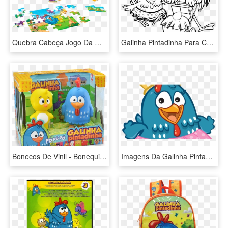
Quebra Cabeça Jogo Da Memória Galinha Pintadinha Elka - Quebra Cabeça Da Galinha Pintadinha, HD Png Download
Galinha Pintadinha Para Colorir Galinha Pintadinha - Galinha Pintadinha Para Colorir, HD Png Download
Bonecos De Vinil - Bonequinha Da Galinha Pintadinha, HD Png Download
Imagens Da Galinha Pintadinha, HD Png Download