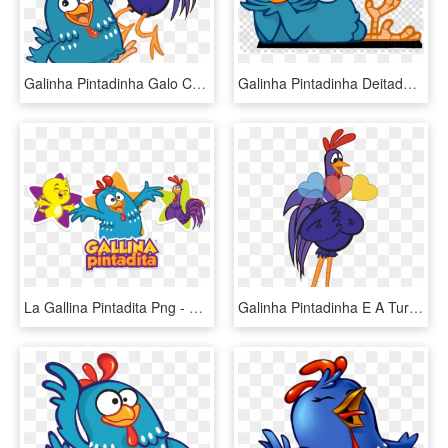
Galinha Pintadinha Galo Carijó - Galinha Pintadinha, HD Png Download
Galinha Pintadinha Deitada Png Clipart Chicken Galinha - Galinha Pintadinha Png, Transparent Png
La Gallina Pintadita Png - Galinha Pintadinha, Transparent Png
Galinha Pintadinha E A Turma Png - Galo Carijó Galinha Pintadinha Png, Transparent Png