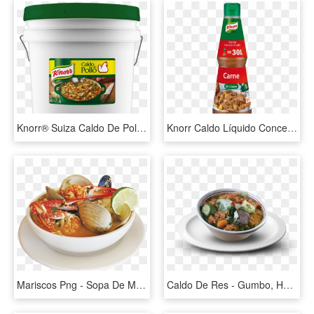
Knorr® Suiza Caldo De Pollo 13 Kg - Knorr, HD Png Download
Knorr Caldo Líquido Concentrado De Carne Sin Gluten - Knorr, HD Png Download
Mariscos Png - Sopa De Mariscos Png, Transparent Png
Caldo De Res - Gumbo, HD Png Download