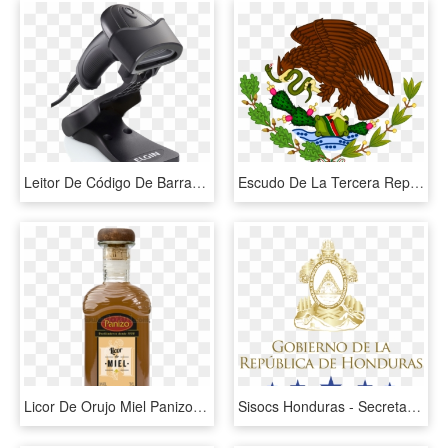
Leitor De Código De Barras - Leitor De Código De Barras 2d El220, HD Png Download
Escudo De La Tercera República Federal De Los Estados - Escudo De La Bandera De 1934, HD Png Download
Licor De Orujo Miel Panizo - Licor De Orujo De Miel, HD Png Download
Sisocs Honduras - Secretaria De Educacion De Honduras, HD Png Download