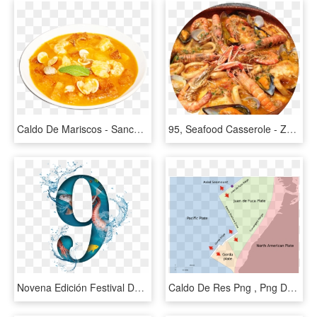
Caldo De Mariscos - Sancocho De Pescado Png, Transparent Png
95, Seafood Casserole - Zarzuela De Pescado Y Marisco A La Catalana, HD Png Download
Novena Edición Festival De Pescados Y Mariscos - Festival De Mariscos Elcano, HD Png Download
Caldo De Res Png , Png Download - Juan De Fuca Ridge, Transparent Png