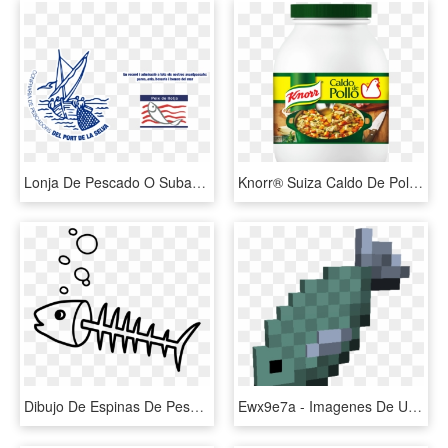
Lonja De Pescado O Subasta - Confraria De Pescadors Del Port De La Selva, HD Png Download
Knorr® Suiza Caldo De Pollo - Bote De Knorr Suiza, HD Png Download
Dibujo De Espinas De Pescado Para Colorear Ultra - Espina De Pescado Para Colorear, HD Png Download
Ewx9e7a - Imagenes De Un Pescado En Minecraft, HD Png Download