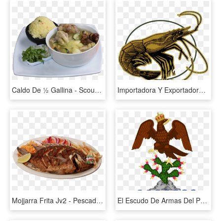
Caldo De ½ Gallina - Scouse, HD Png Download
Importadora Y Exportadora De Mariscos De Centro America - Illustration, HD Png Download
Mojjarra Frita Jv2 - Pescado Frito, HD Png Download
El Escudo De Armas Del Primer Imperio Mexicano Durante - Escudo De La Bandera De Iturbide, HD Png Download