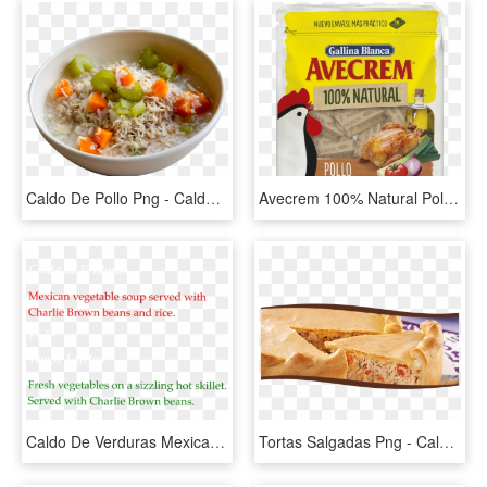
Caldo De Pollo Png - Caldos De Pollo Png, Transparent Png
Avecrem 100% Natural Pollo - Caldo De Pollo Avecrem 100 Natural, HD Png Download
Caldo De Verduras Mexican Vegetable Soup Served With - Parallel, HD Png Download
Tortas Salgadas Png - Caldo De Frango Com Palmito, Transparent Png