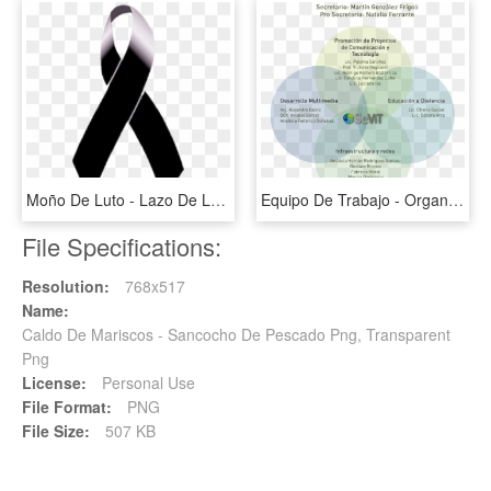
Moño De Luto - Lazo De Luto Para Perfil De Facebook, HD Png Download
Equipo De Trabajo - Organigrama De Equipos De Trabajo, HD Png Download
File Specifications:
Resolution:
768x517
Name:
Caldo De Mariscos - Sancocho De Pescado Png, Transparent
Png
License:
Personal Use
File Format:
PNG
File Size:
507 KB