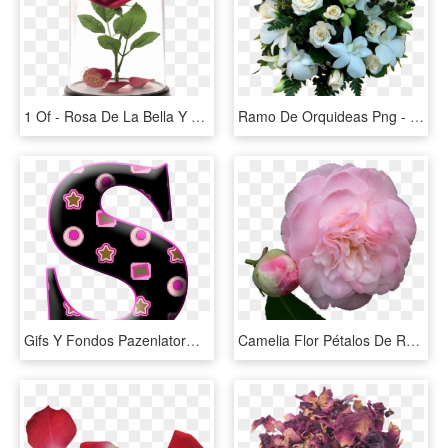
1 Of - Rosa De La Bella Y La Bestia, HD Png Download
Ramo De Orquideas Png - Ramo De Orquideas Blancas, Transparent Png
Gifs Y Fondos Pazenlatormenta - Imagenes De La Letra S Mayuscula, HD Png Download
Camelia Flor Pétalos De Rosa Plena Floración - Camellia Flower Transparent Background, HD Png Download