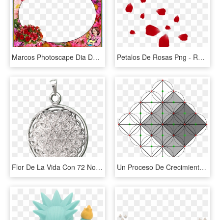
Marcos Photoscape Dia De La Madre - Marco De Fotos Dia De La Madre, HD Png Download
Petalos De Rosas Png - Rose Petals Vector Png, Transparent Png
Flor De La Vida Con 72 Nombres De Dios - Locket, HD Png Download
Un Proceso De Crecimiento Natural Empezando Desde El - Circle, HD Png Download