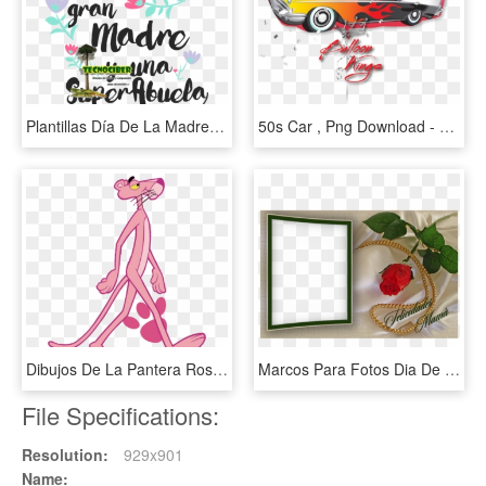
Plantillas Día De La Madre 2019 / Plantillas Multiuso - Illustration, HD Png Download
50s Car , Png Download - Globo De Auto, Transparent Png
Dibujos De La Pantera Rosa, HD Png Download
Marcos Para Fotos Dia De La Madre - Imagens Rosas E Pérolas, HD Png Download
File Specifications:
Resolution:
929x901
Name: