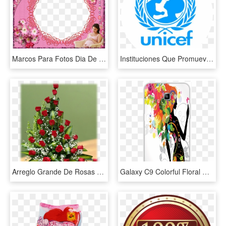
Marcos Para Fotos Dia De Las Madres - Carta A Una Madre Luchadora, HD Png Download
Instituciones Que Promueven La Cultura De Paz, HD Png Download
Arreglo Grande De Rosas - Fresh Flower Arrangement With Rose, HD Png Download
Galaxy C9 Colorful Floral Girl Designer Printed 3d - Taller Del Día De La Mujer, HD Png Download