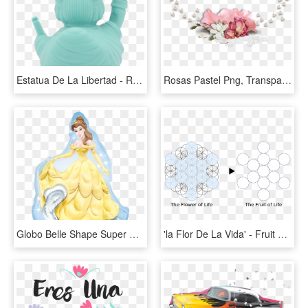
Estatua De La Libertad - Rubber Duck, HD Png Download
Rosas Pastel Png, Transparent Png
Globo Belle Shape Super Shape - Globos De Helio Disney, HD Png Download
'la Flor De La Vida' - Fruit Of Life Png File, Transparent Png