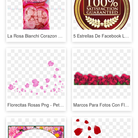
La Rosa Bianchi Corazon 15/400g De La Rosa , Png Download - Productos De La Rosa, Transparent Png
5 Estrellas De Facebook Las Que Le Gustan A My Friend - Best Medal, HD Png Download
Florecitas Rosas Png - Petalos De Rosas Png, Transparent Png
Marcos Para Fotos Con Flores - Png Marco De Rosas, Transparent Png