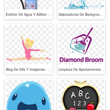
Extintor De Agua Y Aditivo La Unión - Extintor De Agua Pulverizada, HD Png Download
Salpicaduras De Background Dibujos - Drop, HD Png Download
Blog De Gifs Y Imágenes - Imagenes De Gimnastas En Dibujos, HD Png Download
Limpieza De Apartamentos Y Villas Turísticas - Tecnologia Al Servicio De La Naturaleza, HD Png Download