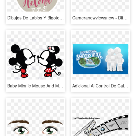
Dibujos De Labios Y Bigotes, HD Png Download
Cameranewviewsnew - Diferencia Entre Alisado Y Shock De Keratina, HD Png Download
Baby Minnie Mouse And Mickey Mouse Kissing - Dibujos De Mickey Y Minnie, HD Png Download
Adicional Al Control De Calidad Interno, Agua Pura - Agua Pura Salvavidas, HD Png Download