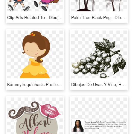
Clip Arts Related To - Dibujos De Mabel Y Dipper, HD Png Download
Palm Tree Black Png - Dibujos De Palmeras En Blanco Y Negro, Transparent Png
Kammytroquinhas's Profile - Dibujos De La Bella Y La Bestia Bebes, HD Png Download
Dibujos De Uvas Y Vino, HD Png Download