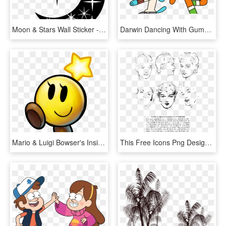
Moon & Stars Wall Sticker - Dibujos De Luna Y Estrellas, HD Png Download
Darwin Dancing With Gumball-edj706 - Dibujos De Gumball Y Darwin, HD Png Download
Mario & Luigi Bowser's Inside Story Plus Bowser Jr's - Mario Y Luigi Viaje Al Centro De Bowser 3ds, HD Png Download
This Free Icons Png Design Of Andrew Loomis Drawing - Dibujo De Cabeza Y Manos, Transparent Png