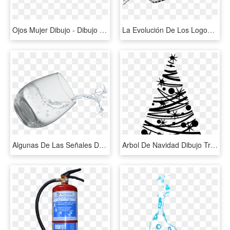
Ojos Mujer Dibujo - Dibujo De Ojos Png, Transparent Png
La Evolución De Los Logos - Dibujos De La Cinta De Cine, HD Png Download
Algunas De Las Señales De Que Nos Falta Beber Más Agua - Water From Glass Spill, HD Png Download
Arbol De Navidad Dibujo Transparent & Png Clipart Free - Arbol De Navidad Blanco Y Negro, Png Download