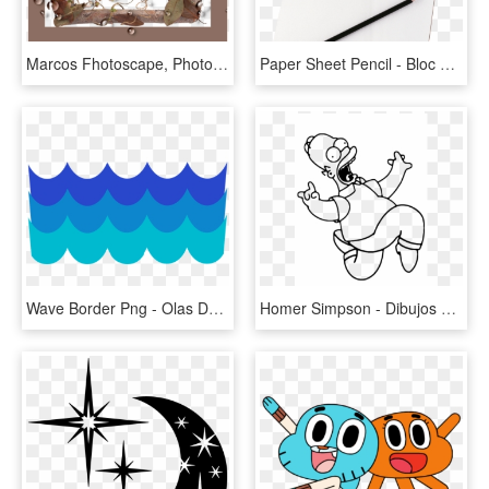
Marcos Fhotoscape, Photoshop Y Gimp Marcos Gota De - Frame Dari Ranting, HD Png Download
Paper Sheet Pencil - Bloc De Dibujo Y Lapiz, HD Png Download
Wave Border Png - Olas De Agua Dibujo, Transparent Png
Homer Simpson - Dibujos En Blanco Y Negro De Los Simpson, HD Png Download