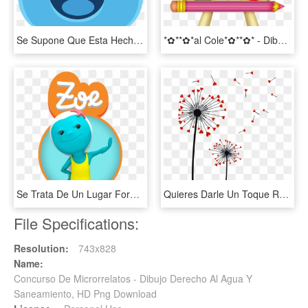
Se Supone Que Esta Hecho De Agua Y Se Encuentra En - Slime Rancher Blue Slime, HD Png Download
*✿**✿*al Cole*✿**✿* - Dibujos De Niños Preescolar Png, Transparent Png
Se Trata De Un Lugar Formado Por Grandes Burbujas Rodeadas - Zoe Chromville, HD Png Download
Quieres Darle Un Toque Romántico Y Floral A La Decoración - Dibujo Flor Diente De Leon, HD Png Download
File Specifications:
Resolution:
743x828
Name:
Concurso De Microrrelatos - Dibujo Derecho Al Agua Y
Saneamiento, HD Png Download