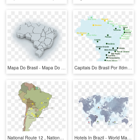
Mapa Do Brasil - Mapa Do Brasil 3d, HD Png Download
Capitais Do Brasil Por Ifdm - Capitais Do Brasil Mapa Png, Transparent Png
National Route 12 , National Route 7 (paraguay), National - Map Of South America, HD Png Download
Hotels In Brazil - World Map, HD Png Download