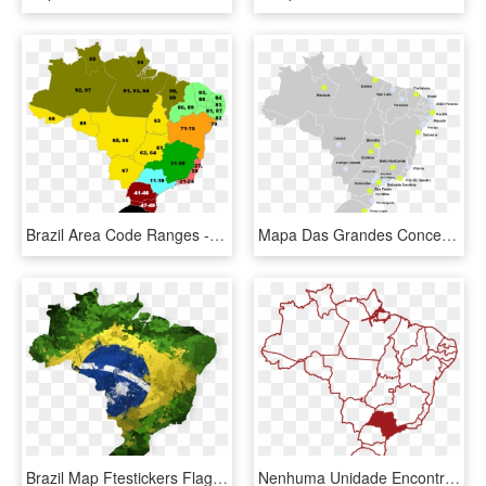
Brazil Area Code Ranges - Ddd 21 É De Qual Estado, HD Png Download
Mapa Das Grandes Concentrações Urbanas Do Brasil - Brazil Map, HD Png Download
Brazil Map Ftestickers Flag Flagbrazil - Mapa Do Brasil Em Png, Transparent Png
Nenhuma Unidade Encontrada - Blank Map Of States Of Brazil, HD Png Download