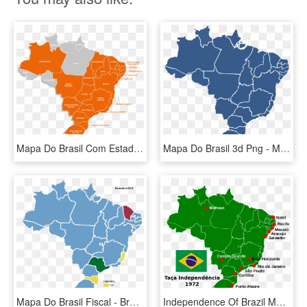
Mapa Do Brasil Com Estados - Map Of Poverty In Brazil, HD Png Download
Mapa Do Brasil 3d Png - Map Of Elections In Brazil Results 2018, Transparent Png
Mapa Do Brasil Fiscal - Brazil States Map Png, Transparent Png
Independence Of Brazil Map, HD Png Download