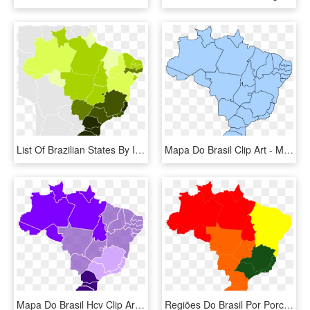
List Of Brazilian States By Infant Mortality - Regions Of Brazil, HD Png Download
Mapa Do Brasil Clip Art - Mapa Do Brasil Editavel, HD Png Download
Mapa Do Brasil Hcv Clip Art - Mapa Brasil Para Apresentação, HD Png Download
Regiões Do Brasil Por Porcentagem De Rede De Esgoto - Mapa Brasil Regioes Png, Transparent Png