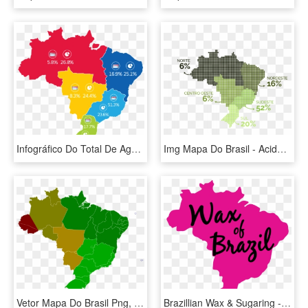
Infográfico Do Total De Agências E Market Share Do - Mapa Do Brasil Pib, HD Png Download
Img Mapa Do Brasil - Acidentes De Transito 2018, HD Png Download
Vetor Mapa Do Brasil Png, Transparent Png
Brazillian Wax & Sugaring - Mapa Do Brasil, HD Png Download