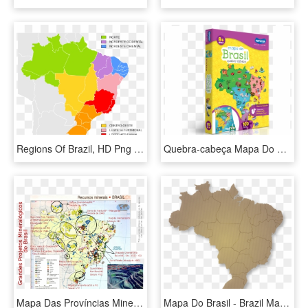
Regions Of Brazil, HD Png Download
Quebra-cabeça Mapa Do Brasil - Mapa Do Brasil Quebra Cabeça Toyster, HD Png Download
Mapa Das Províncias Mineralógicas Do Brasil - Recursos Minerais Do Brasil, HD Png Download
Mapa Do Brasil - Brazil Map Clean, HD Png Download