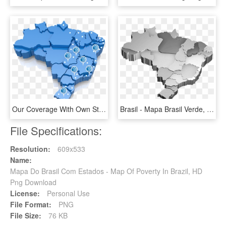
Our Coverage With Own Structure Embraces More Than - Mapa Brasil Png, Transparent Png
Brasil - Mapa Brasil Verde, HD Png Download
File Specifications:
Resolution:
609x533
Name:
Mapa Do Brasil Com Estados - Map Of Poverty In Brazil, HD
Png Download
License:
Personal Use
File Format:
PNG
File Size:
76 KB