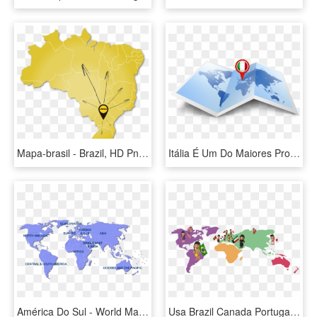
Mapa-brasil - Brazil, HD Png Download
Itália É Um Do Maiores Produtores De Vinhos Do Mundo - World Map, HD Png Download
América Do Sul - World Map In One Color, HD Png Download
Usa Brazil Canada Portugal Belgium Japan Kuwait Poland - World Map Of Flavors, HD Png Download