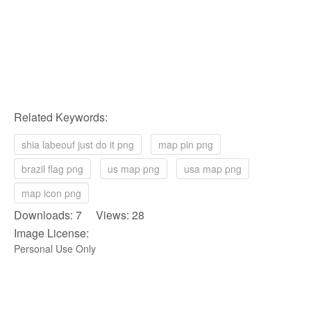
Related Keywords:
shia labeouf just do it png
map pin png
brazil flag png
us map png
usa map png
map icon png
Downloads: 7 Views: 28
Image License:
Personal Use Only