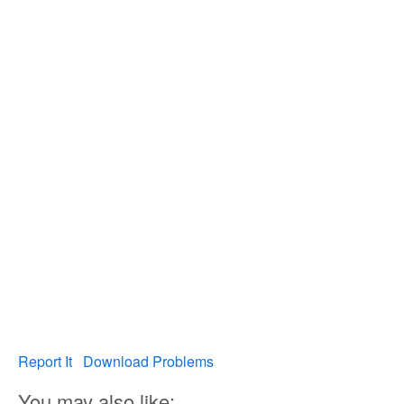
Report It
Download Problems
You may also like: