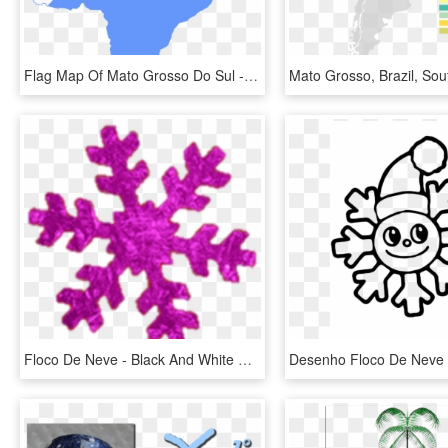
Flag Map Of Mato Grosso Do Sul - Mato Grosso Flag Map, HD Png Download
Floco De Neve - Black And White Simple Snowflake, HD Png Download