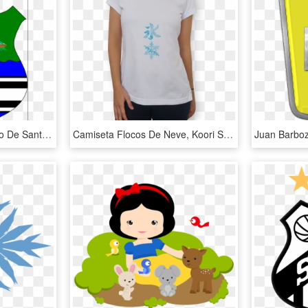
Escudo - Gallery - Escudo De Santo Domingo De Los Tsáchilas, HD Png Download
Camiseta Flocos De Neve, Koori Snowflake De Barbara - Camiseta Mae De Ginasta, HD Png Download