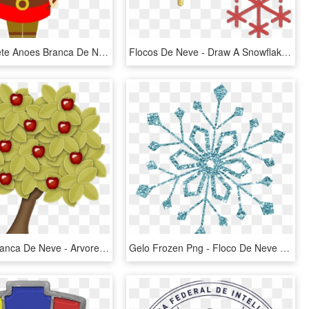
Free Png Sete Anoes Branca De Neve Cute Png Image With - Anões Da Branca De Neve Cute, Transparent Png
Flocos De Neve - Draw A Snowflake Simple, HD Png Download
Kit Digital Branca De Neve - Arvore Da Branca De Neve Png, Transparent Png
Gelo Frozen Png - Floco De Neve Brilho, Transparent Png