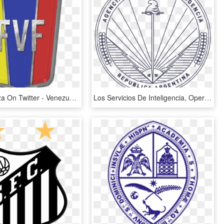
Juan Barboza On Twitter - Venezuelan Football Federation, HD Png Download
Los Servicios De Inteligencia, Operadores A Las Sombras - Argentine Federal Intelligence Agency, HD Png Download