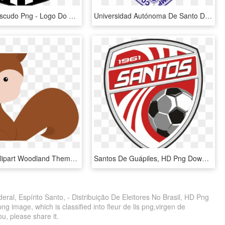
Santos Fc Escudo Png - Logo Do Santos Png, Transparent Png
Universidad Autónoma De Santo Domingo, HD Png Download
Chipmunk Clipart Woodland Theme - Bichinhos Da Branca De Neve, HD Png Download
Santos De Guápiles, HD Png Download
ral, Espírito Santo, - Distribuição De Eleitores No Brasil, HD Png
g image, which is classified into fleur de lis png,virgen de
ou, please share it.