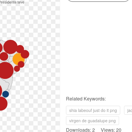
Related Keywords:
shia labeouf just do it png
ja
virgen de guadalupe png
Downloads: 2 Views: 20