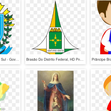
Hino De Mato Grosso Do Sul - Governo Do Estado De Mato Grosso Do Sul, HD Png Download
Brasão Do Distrito Federal, HD Png Download