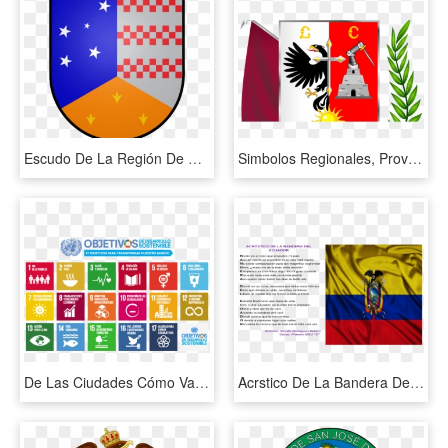
Escudo De La Región De Magallanes Y De La Antártica - Magallanes Y La Antartica Chilena Bandera, HD Png Download
Simbolos Regionales, Provinciales Y Distritales - Cajamarca Escudo, HD Png Download
De Las Ciudades Cómo Vamos, Un Tema Clave Que Es Necesario - Sustainable Development Goals Report 2018, HD Png Download
Acrstico De La Bandera Del Ecuador - Acrostico Del Himno Nacional Del Ecuador, HD Png Download