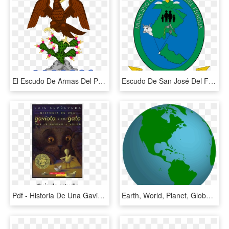
El Escudo De Armas Del Primer Imperio Mexicano Durante - Escudo De La Bandera De Iturbide, HD Png Download
Escudo De San José Del Fragua - Bandera De San Jose Del Fragua, HD Png Download
Pdf - Historia De Una Gaviota Y Del Gato, HD Png Download
Earth, World, Planet, Globe, Global, Blue, Map, Space - Mapa De America Del Norte Y Central, HD Png Download