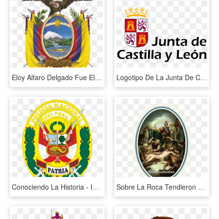
Eloy Alfaro Delgado Fue El Presidente De Ecuador Que - Escudo Del Ecuador Actual, HD Png Download
Logotipo De La Junta De Castilla Y León - Logo Junta De Castilla Y Leon, HD Png Download
Conociendo La Historia - Imagenes Del Escudo De La Policia Nacional Del Peru, HD Png Download
Sobre La Roca Tendieron La Cruz Para Desclavarlo - 11 Estacion Del Via Crucis, HD Png Download