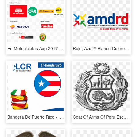
En Motocicletas Aap 2017 Y Recorre Las Principales - Emblem, HD Png Download
Rojo, Azul Y Blanco Colores De Nuestra Bandera De La - Graphic Design, HD Png Download
Bandera De Puerto Rico - Casa Del Rotulo Costa Rica Publicidad, HD Png Download
Coat Of Arms Of Peru Escudo Peruano Plata G - Escudo Del Peru Para Colorear, HD Png Download