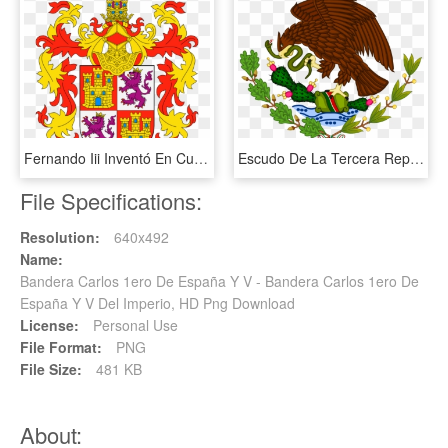
Fernando Iii Inventó En Cuartelado A Principios Del - Escudo De Castilla Y Leon, HD Png Download
Escudo De La Tercera República Federal De Los Estados - Escudo De La Bandera De 1934, HD Png Download
File Specifications:
Resolution:
640x492
Name:
Bandera Carlos 1ero De España Y V - Bandera Carlos 1ero De
España Y V Del Imperio, HD Png Download
License:
Personal Use
File Format:
PNG
File Size:
481 KB
About: