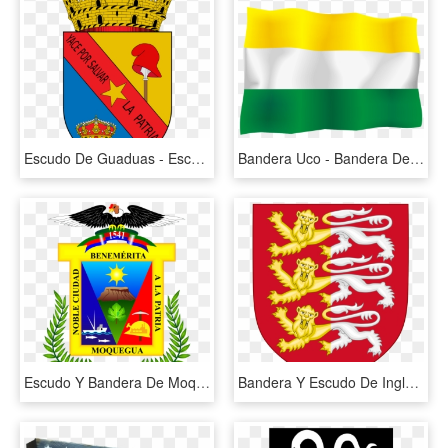
Escudo De Guaduas - Escudo Y Bandera De Guaduas Cundinamarca, HD Png Download
Bandera Uco - Bandera De Color Amarillo Blanco Y Verde, HD Png Download
Escudo Y Bandera De Moquegua, HD Png Download
Bandera Y Escudo De Inglaterra, HD Png Download