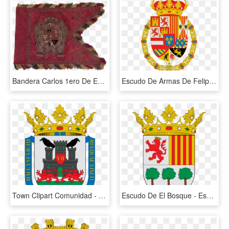
Bandera Carlos 1ero De España Y V - Bandera Carlos 1ero De España Y V Del Imperio, HD Png Download
Escudo De Armas De Felipe V Con Toison Y Cruz Espiritu - Escudo De Carlos V, HD Png Download
Town Clipart Comunidad - Escudo Y Bandera De Sevilla, HD Png Download
Escudo De El Bosque - Escudo Y Bandera De Sevilla, HD Png Download