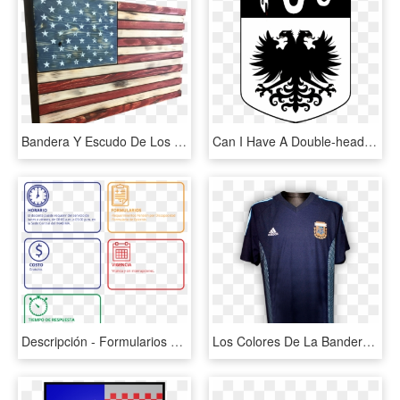
Bandera Y Escudo De Los Estados Unidos, HD Png Download
Can I Have A Double-headed Eagle Trying To Be Snatched - Bandera De Tunja Y El Escudo, HD Png Download
Descripción - Formularios Direccion General De Jubilaciones Y Pensiones, HD Png Download
Los Colores De La Bandera - Sports Jersey, HD Png Download