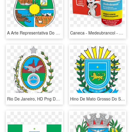
A Arte Representativa Do Município Portuense Foi Estilizada - Prefeitura De Porto Nacional, HD Png Download
Caneca - Medeubrancol - Caixa De Remedios Personalizados, HD Png Download
Rio De Janeiro, HD Png Download
Hino De Mato Grosso Do Sul - Governo Do Estado De Mato Grosso Do Sul, HD Png Download