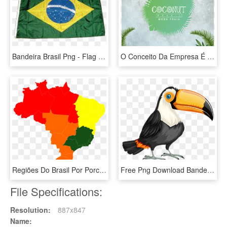
Bandeira Brasil Png - Flag Of Brazil, Transparent Png
O Conceito Da Empresa É “personalidade E Atitude” - Tree, HD Png Download
Regiões Do Brasil Por Porcentagem De Rede De Esgoto - Mapa Brasil Regioes Png, Transparent Png
Free Png Download Bandeira Do Brasil Com Um Tucano - Tucan Png, Transparent Png
File Specifications:
Resolution:
887x847
Name: