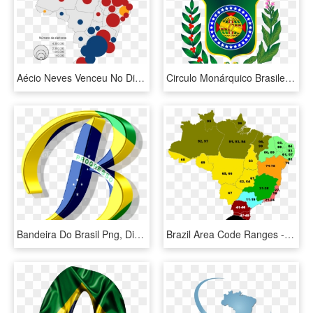
Aécio Neves Venceu No Distrito Federal, Espírito Santo, - Distribuição De Eleitores No Brasil, HD Png Download
Circulo Monárquico Brasileiro Brasão Imperial Bandeira - Bandeira Do Brasil Na Época Do Império, HD Png Download
Bandeira Do Brasil Png, Dia Da Bandeira, Decoração - Alfabeto Bandeira Brasil, Transparent Png
Brazil Area Code Ranges - Ddd 21 É De Qual Estado, HD Png Download