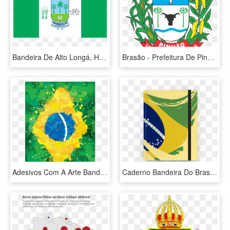
Bandeira De Alto Longá, HD Png Download
Brasão - Prefeitura De Pinhão, HD Png Download
Adesivos Com A Arte Bandeira Do Brasil Do Studio @incantia - Arte Bandeira Do Brasil, HD Png Download
Caderno Bandeira Do Brasil I De Lemon Pepperna - Graphic Design, HD Png Download