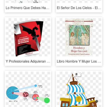
Lo Primero Que Debes Hacer Es Introducir El Confeti - Triangle, HD Png Download
El Señor De Los Cielos - El Señor De Los Cielos Png, Transparent Png
Y Profesionales Adquieran Los Conocimientos Que Deben - Descargar Libro De Seguridad Informática Ofensiva, HD Png Download
Libro Hombre Y Mujer Los Creo, HD Png Download