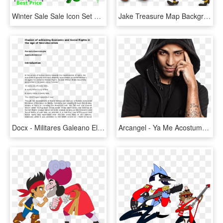
Winter Sale Sale Icon Set Wsv Spring Sale - Politicas De Precio Y Factores Que Lo Determinan, HD Png Download
Jake Treasure Map Background - Jake Y Los Piratas Garfio, HD Png Download
Docx - Militares Galeano El Libro De Los Abrazos, HD Png Download
Arcangel - Ya Me Acostumbre A No Importarme El Precio De Lo Que, HD Png Download