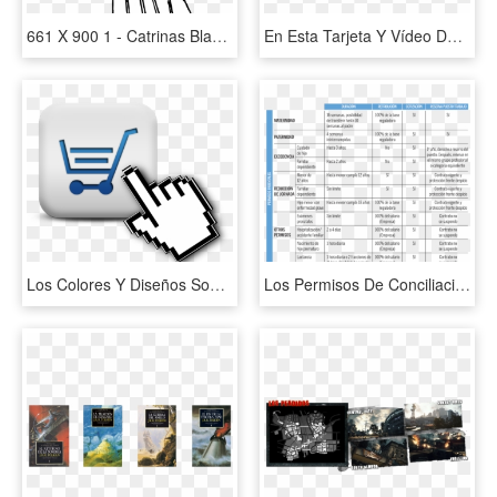
661 X 900 1 - Catrinas Blanco Y Negro, HD Png Download
En Esta Tarjeta Y Vídeo De Año Nuevo Podemos Ver Cómo - 1st Birthday, HD Png Download
Los Colores Y Diseños Son Personalizados Al Cliente - Transparent Background Mouse Png, Png Download
Los Permisos De Conciliación Perjudican A Empresas - Permisos De Los Trabajadores, HD Png Download