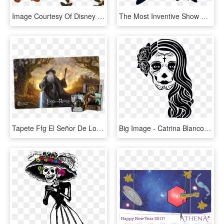
Image Courtesy Of Disney Junior - Jake Y Los Piratas Garfio, HD Png Download
The Most Inventive Show Of Tv's Nostalgia - Mordecai Y Los Rigbys, HD Png Download
Tapete Ffg El Señor De Los Anillos Lcg, HD Png Download
Big Image - Catrina Blanco Y Negro, HD Png Download