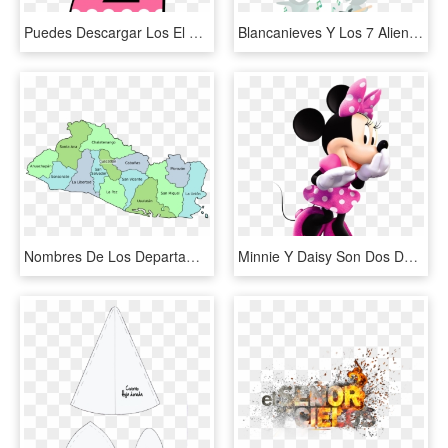
Puedes Descargar Los El Svg Y Los Archivos Png Aca - Minnie Mouse Birthday 3, Transparent Png
Blancanieves Y Los 7 Alienígenas - Blancanieves Y Los 7 Alienigenas, HD Png Download
Nombres De Los Departamentos De El Salvador, HD Png Download
Minnie Y Daisy Son Dos De Las Figuras Más Conocidas - Minnie Mouse 3d Png, Transparent Png