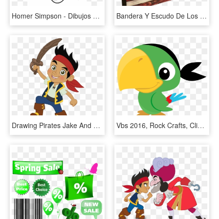
Homer Simpson - Dibujos En Blanco Y Negro De Los Simpson, HD Png Download
Bandera Y Escudo De Los Estados Unidos, HD Png Download
Drawing Pirates Jake And The Neverland - Jack Y Los Piratas De Nunca Jamas, HD Png Download
Vbs 2016, Rock Crafts, Clipart, Patch, Paper Dolls, - Loro De Jake Y Los Piratas, HD Png Download