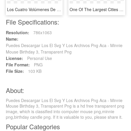
Los Cuatro Volúmenes De La Colección 'historia De El - Señor De Los Anillos Libros Orden, HD Png Download
One Of The Largest Cities In Southern California, Los - Los Perdidos Dead Rising 3, HD Png Download
File Specifications:
Resolution:
786x1063
Name:
Puedes Descargar Los El Svg Y Los Archivos Png Aca - Minnie
Mouse Birthday 3, Transparent Png
License:
Personal Use
File Format:
PNG
File Size:
103 KB
About:
Puedes Descargar Los El Svg Y Los Archivos Png Aca - Minnie
Mouse Birthday 3, Transparent Png is a hd free transparent png
image, which is classified into computer mouse png,minnie
png,birthday candle png. If it is valuable to you, please share it.
Popular Categories