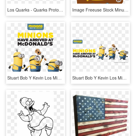
Los Quarks - Quarks Protones Neutrones Y Los Leptones, HD Png Download
Image Freeuse Stock Minus Selma De Avila Bueno My Kids - Jake Y Los Piratas De Nunca Jamás Barco, HD Png Download
Stuart Bob Y Kevin Los Minions, HD Png Download
Stuart Bob Y Kevin Los Minions, HD Png Download