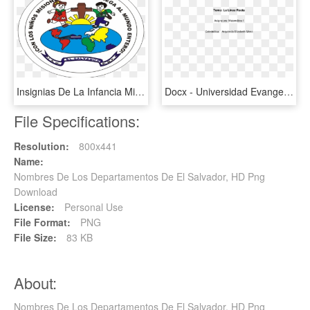
Insignias De La Infancia Misionera - Domund Para Niños, HD Png Download
Docx - Universidad Evangelica De El Salvador, HD Png Download
File Specifications:
Resolution:
800x441
Name:
Nombres De Los Departamentos De El Salvador, HD Png
Download
License:
Personal Use
File Format:
PNG
File Size:
83 KB
About:
Nombres De Los Departamentos De El Salvador, HD Png