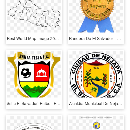
Best World Map Image 2019 New - Diócesis De Santiago De María, HD Png Download
Bandera De El Salvador - Best In Class Award, HD Png Download
#stfc El Salvador, Futbol, Escudo, Logos Geniales, - Santa Tecla Fc, HD Png Download
Alcaldía Municipal De Nejapa - Alcaldia De Nejapa, HD Png Download