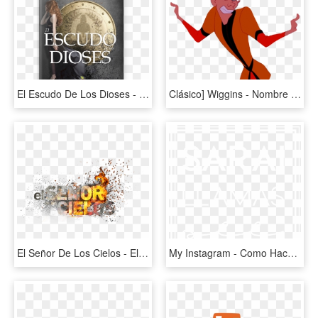
El Escudo De Los Dioses - Poster, HD Png Download
Clásico] Wiggins - Nombre De Los Personajes De Pocahontas, HD Png Download
El Señor De Los Cielos - El Señor De Los Cielos Png, Transparent Png
My Instagram - Como Hacer La Firma De El Nombre De Sarai, HD Png Download