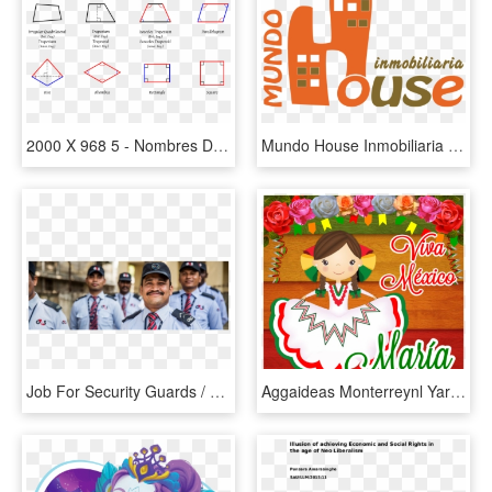
2000 X 968 5 - Nombres De Los Quadrilaterals, HD Png Download
Mundo House Inmobiliaria Info@mundohouse - Nombres De Inmobiliarias En El Mundo, HD Png Download
Job For Security Guards / Security Officer - Gente De El Salvador, HD Png Download
Aggaideas Monterreynl Yare Fiesta Pinterest Viva Mexico - Viva México Con El Nombre De Mónica, HD Png Download