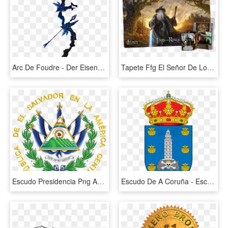
Arc De Foudre - Der Eisendrache Nombre De Los Arcos, HD Png Download
Tapete Ffg El Señor De Los Anillos Lcg, HD Png Download
Escudo Presidencia Png Apexwallpapers Com - Current El Salvador Flags, Transparent Png
Escudo De A Coruña - Escudo Torres De La Alameda, HD Png Download