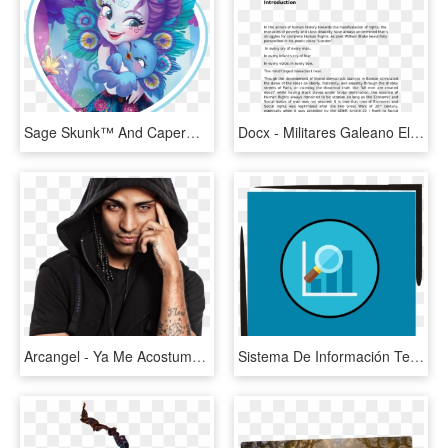
Sage Skunk™ And Caper™ - Enchantimals Nombres De Los Personajes, HD Png Download
Docx - Militares Galeano El Libro De Los Abrazos, HD Png Download
Arcangel - Ya Me Acostumbre A No Importarme El Precio De Lo Que, HD Png Download
Sistema De Información Territorial Trinacional - Circle, HD Png Download