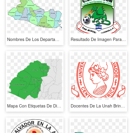
Nombres De Los Departamentos De El Salvador, HD Png Download
Resultado De Imagen Para Escudo De Los Equipos De El - C.d. Dragón, HD Png Download
Mapa Con Etiquetas De División Municipal, Departamento - Mapa De Ahuachapan El Salvador, HD Png Download
Docentes De La Unah Brindarán Conferencias En La Universidad - Logos De La Ues Png, Transparent Png