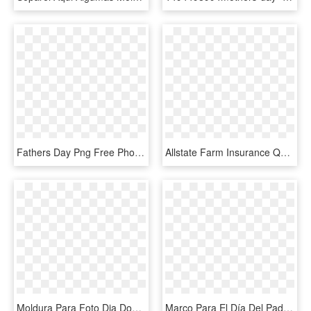
Fathers Day Png Free Photo - Carteles Para El Dia Del Padre, Transparent Png
Allstate Farm Insurance Quotes - Dia Mundial Da Saúde Mental, HD Png Download
Moldura Para Foto Dia Dos Pais Png - Moldura Para Dia Dos Pais Png, Transparent Png
Marco Para El Día Del Padre - Marcos Para El Dia Del Padre En Png, Transparent Png