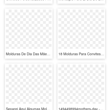
Molduras De Dia Das Mães Para Fotos - Marco Para Foto Con Flores Rosadas, HD Png Download
18 Molduras Para Convites E Fotos De Festas De Aniversário - Fundo Para Aniversario Png, Transparent Png
Separei Aqui Algumas Molduras Para Fotos Pra Comemorar - Ultimate Dirty Dancing Album Cover, HD Png Download
1494498994mothers-day - Emoticon Dia De La Madre, HD Png Download