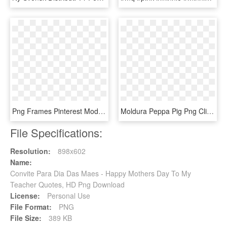
Png Frames Pinterest Modelo Convite Papel - Borda Para Convite De Casamento, Transparent Png
Moldura Peppa Pig Png Clipart Daddy Pig Picture Frames - Moldura Para Foto Da Peppa Pig Em Png, Transparent Png
File Specifications:
Resolution:
898x602
Name:
Convite Para Dia Das Maes - Happy Mothers Day To My
Teacher Quotes, HD Png Download
License:
Personal Use
File Format:
PNG
File Size:
389 KB