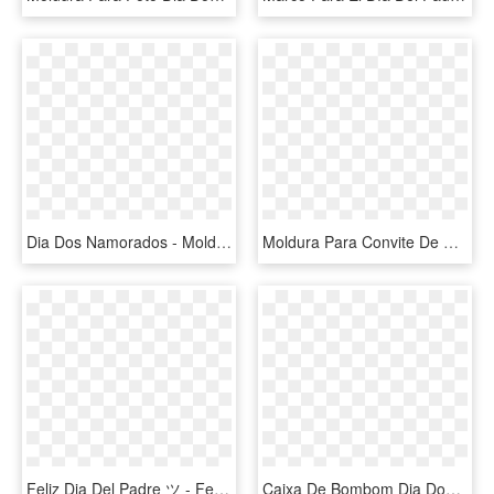
Dia Dos Namorados - Moldura Dia Dos Namorados Para Duas, HD Png Download
Moldura Para Convite De Casamento Para Baixar, HD Png Download
Feliz Dia Del Padre ツ - Felicitaciones Para El Día Del Padre, HD Png Download
Caixa De Bombom Dia Dos Pais Vasco - Vasco Da Gama, HD Png Download