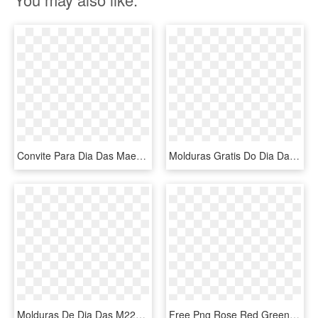
Convite Para Dia Das Maes - Happy Mothers Day To My Teacher Quotes, HD Png Download
Molduras Gratis Do Dia Da Mae Te Amo - Moldura Caneca Dia Das Maes, HD Png Download
Molduras De Dia Das M227es Para Fotos Toda Atual - Molduras Do Dia Das Maes, HD Png Download
Free Png Rose Red Green Mother's Day Valentine Flower - Dia Das Mães Png, Transparent Png