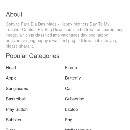
About:
Convite Para Dia Das Maes - Happy Mothers Day To My
Teacher Quotes, HD Png Download is a hd free transparent png
image, which is classified into valentines day png,happy
anniversary png,happy diwali text png. If it is valuable to you,
please share it.
Popular Categories
Heart
Flame
Apple
Butterfly
Sunglasses
Cat
Basketball
Subscribe
Play Button
Laptop
Bubbles
Fog
Tiger
WallpaperUse