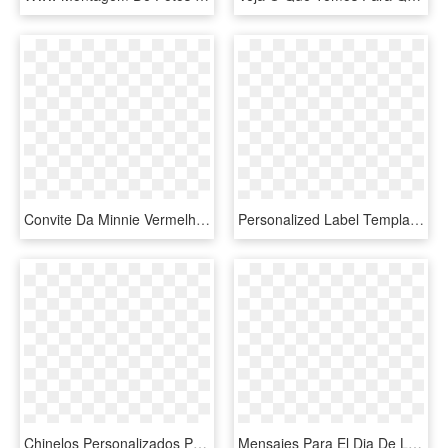
Convite Da Minnie Vermelha Com Moldura Clipart Minnie - Convite Minnie Para Baixar, HD Png Download
Personalized Label Template Pastel Mother's Day - Brasao De Flores Para Convites, HD Png Download
Chinelos Personalizados Para Formaturas - Chinelo Personalizados Dia Das Mulheres, HD Png Download
Mensajes Para El Dia De La Madre - Mother's Day, HD Png Download