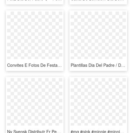
Convites E Fotos De Festas Anivers - Moldura Para Convite De Aniversario, HD Png Download
Plantillas Dia Del Padre / Dia Del Padre 4 - Mugs Para El Dia Del Hombre, HD Png Download
Ny Svensk Distributr Fr Peavey Commercial Audiofbclid=iwar0 - Dia Mundial Dia Da Voz 2019, HD Png Download
#mq #pink #minnie #minniemouse - Imagens Da Cabeça Da Minnie Para Imprimir, HD Png Download