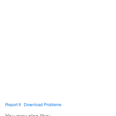
Report It
Download Problems
You may also like: