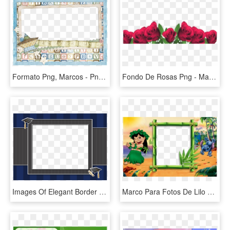
Formato Png, Marcos - Png Marcos Para Fotos De Bebe, Transparent Png
Fondo De Rosas Png - Marcos Para Fotos De Flores, Transparent Png
Images Of Elegant Border - Marcos Para Fotos De Graduacion Png, Transparent Png
Marco Para Fotos De Lilo Y Stitch, HD Png Download