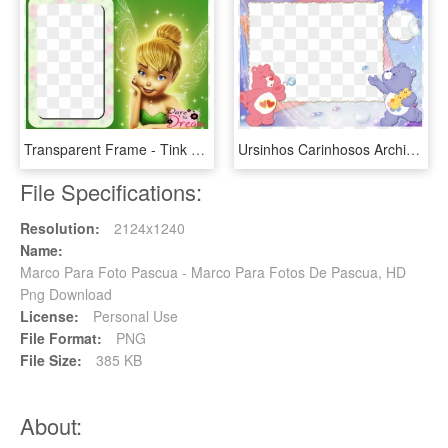
Transparent Frame - Tink <3 - Marcos Para Fotos De Tinkerbell, HD Png Download
Ursinhos Carinhosos Archives - Marcos Para Fotos De Osos, HD Png Download
File Specifications:
Resolution:
2124x1240
Name:
Marco Para Foto Pascua - Marco Para Fotos De Pascua, HD
Png Download
License:
Personal Use
File Format:
PNG
File Size:
385 KB
About: