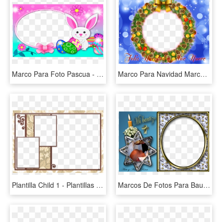
Marco Para Foto Pascua - Marco Para Fotos De Pascua, HD Png Download
Marco Para Navidad Marcos En Psd Y Png Para Descargar - Marco De Foto Para Navidad, Transparent Png
Plantilla Child 1 - Plantillas Para Album De Fotos Gratis, HD Png Download
Marcos De Fotos Para Bautizos - Marco Para Fotos De Bautizo Png, Transparent Png