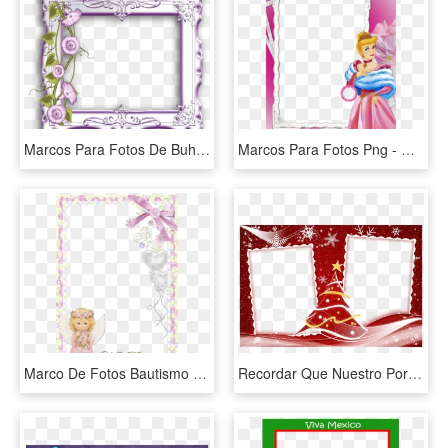
Marcos Para Fotos De Buhos Google Search - Marco De Cuadro Con Flores, HD Png Download
Marcos Para Fotos Png - Marcos Png De Princesas, Transparent Png
Marco De Fotos Bautismo - Marcos Para Fotos De Bautismo Nena, HD Png Download
Recordar Que Nuestro Portal Escuela En La Nube, Esta - Marcos Para Dos Fotos De Navidad, HD Png Download