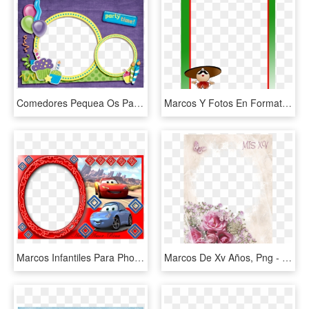
Comedores Pequea Os Para 4 Personas Of Marcos Para - Marco Para Fotos Png De Cumpleaños, Transparent Png
Marcos Y Fotos En Formato Png Gratis - Marcos Para Fotos De Mexico, Transparent Png
Marcos Infantiles Para Photoshop C Ars Wallpapers Real - Marcos De Fotos De Cars, HD Png Download
Marcos De Xv Años, Png - Marcos Para Fotos De Xv Años, Transparent Png