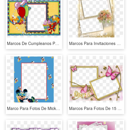
Marcos De Cumpleanos Para Hombres - Marcos Para Fotos De Cumpleaños Para Hombre, HD Png Download
Marcos Para Invitaciones De Boda Ii Plantillas - Marcos Para Fotos De Bodas En Png, Transparent Png
Marco Para Fotos De Mickey - Marcos Para Fotos De Niños En Png, Transparent Png
Marcos Para Fotos De 15 Años De Señoritas Descargar - Marcos Para Fotos De 15 Años, HD Png Download