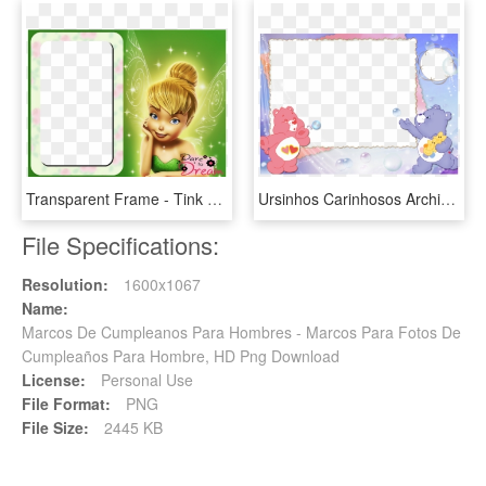
Transparent Frame - Tink <3 - Marcos Para Fotos De Tinkerbell, HD Png Download
Ursinhos Carinhosos Archives - Marcos Para Fotos De Osos, HD Png Download
File Specifications:
Resolution:
1600x1067
Name:
Marcos De Cumpleanos Para Hombres - Marcos Para Fotos De
Cumpleaños Para Hombre, HD Png Download
License:
Personal Use
File Format:
PNG
File Size:
2445 KB