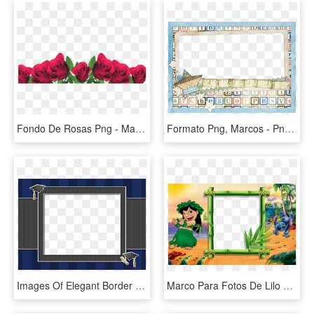
Fondo De Rosas Png - Marcos Para Fotos De Flores, Transparent Png
Formato Png, Marcos - Png Marcos Para Fotos De Bebe, Transparent Png
Images Of Elegant Border - Marcos Para Fotos De Graduacion Png, Transparent Png
Marco Para Fotos De Lilo Y Stitch, HD Png Download