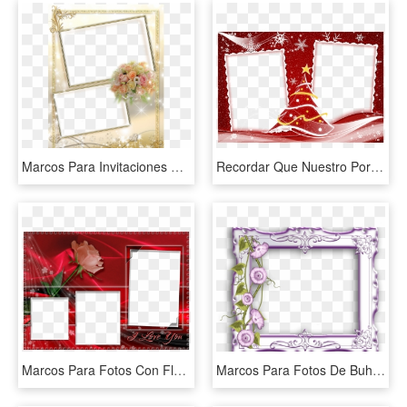
Marcos Para Invitaciones De Boda Ii Plantillas - Marcos Para Fotos De Bodas En Png, Transparent Png
Recordar Que Nuestro Portal Escuela En La Nube, Esta - Marcos Para Dos Fotos De Navidad, HD Png Download
Marcos Para Fotos Con Flores Fondos De Pantalla Y Mucho - Marcos Para Fotos Parejas, HD Png Download
Marcos Para Fotos De Buhos Google Search - Marco De Cuadro Con Flores, HD Png Download