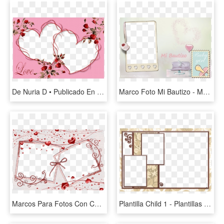
De Nuria D • Publicado En Marcos Para Fotos Con Corazones - Marco Para Fotos De 2 Corazones, HD Png Download
Marco Foto Mi Bautizo - Marcos Para Foto De Bautismo, HD Png Download
Marcos Para Fotos Con Corazones - Marcos Para Fotos De 2, HD Png Download
Plantilla Child 1 - Plantillas Para Album De Fotos Gratis, HD Png Download