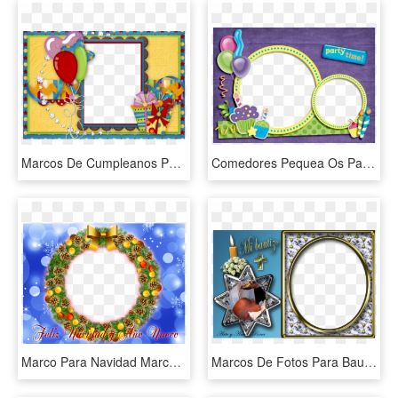
Marcos De Cumpleanos Para Hombres - Marcos Para Fotos De Cumpleaños Para Hombre, HD Png Download
Comedores Pequea Os Para 4 Personas Of Marcos Para - Marco Para Fotos Png De Cumpleaños, Transparent Png
Marco Para Navidad Marcos En Psd Y Png Para Descargar - Marco De Foto Para Navidad, Transparent Png
Marcos De Fotos Para Bautizos - Marco Para Fotos De Bautizo Png, Transparent Png