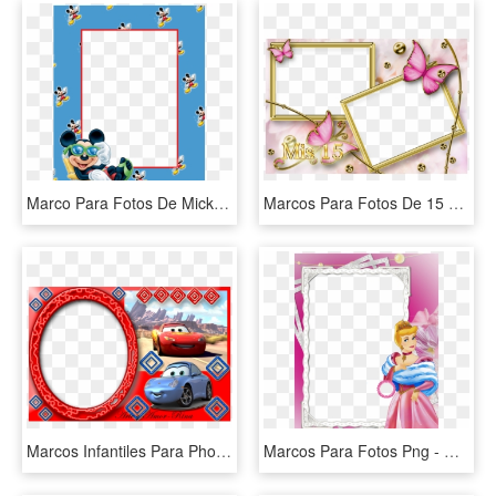
Marco Para Fotos De Mickey - Marcos Para Fotos De Niños En Png, Transparent Png
Marcos Para Fotos De 15 Años De Señoritas Descargar - Marcos Para Fotos De 15 Años, HD Png Download
Marcos Infantiles Para Photoshop C Ars Wallpapers Real - Marcos De Fotos De Cars, HD Png Download
Marcos Para Fotos Png - Marcos Png De Princesas, Transparent Png