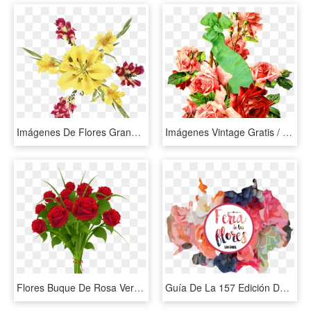
Imágenes De Flores Grandes En Png - Lily, Transparent Png
Imágenes Vintage Gratis / Free Vintage Images - Garden Roses, HD Png Download
Flores Buque De Rosa Vermelha Png - Rose Flower Bouquet Png, Transparent Png
Guía De La 157 Edición De La Feria De Las Flores San - Floral Design, HD Png Download