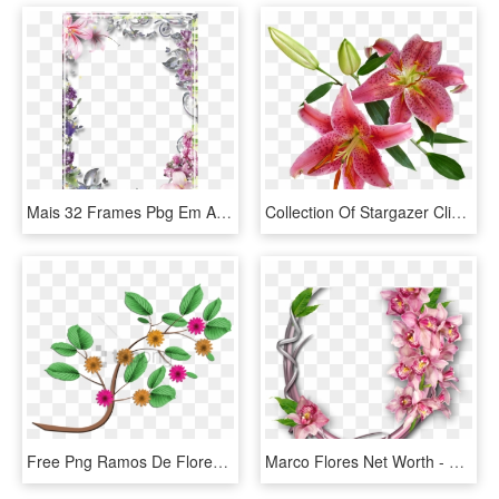
Mais 32 Frames Pbg Em Alta Resolução Com Flores E Efeitos - Bordure De Page Décoration, HD Png Download
Collection Of Stargazer Cliparts Buy Any Image - Imagenes De Flores Vectoriales Con Fondo Transparente, HD Png Download
Free Png Ramos De Flores Desenho Png Image With Transparent - Ramas De Flores Png, Png Download
Marco Flores Net Worth - Marcos De Flores Png, Transparent Png