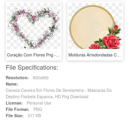
Coração Com Flores Png - Coração De Flores Png, Transparent Png
Molduras Arredondadas Com Flores Png ~ Central Photoshop - Moldura Com Flores Em Png, Transparent Png
File Specifications:
Resolution:
800x800
Name:
Caneca Caveira Em Flores De Sereiartena - Mascaras Do
Destino Florbela Espanca, HD Png Download
License:
Personal Use
File Format:
PNG
File Size:
317 KB