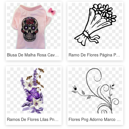
Blusa De Malha Rosa Caveira Mexicana - Capa Para Iphone 5s De Caveira Mexicana, HD Png Download
Ramo De Flores Página Para Colorear - Desenho De Buquê De Flores, HD Png Download
Ramos De Flores Lilas Png - Flores Vintage Lilas Png, Transparent Png
Flores Png Adorno Marco Flor Negro - Marco De Flores Png, Transparent Png