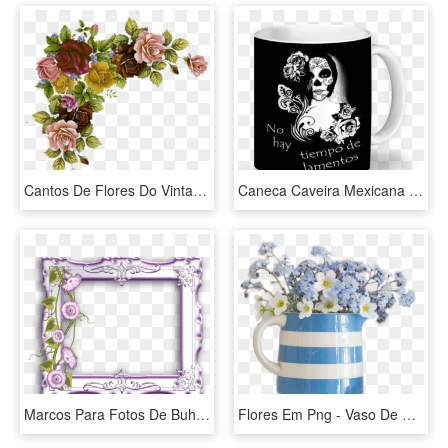
Cantos De Flores Do Vintage Em - Vintage Floral Corner Border Png, Transparent Png
Caneca Caveira Mexicana De Taís Brenzinkna - Caderno De Caveira Mexicana, HD Png Download
Marcos Para Fotos De Buhos Google Search - Marco De Cuadro Con Flores, HD Png Download
Flores Em Png - Vaso De Flor Png, Transparent Png