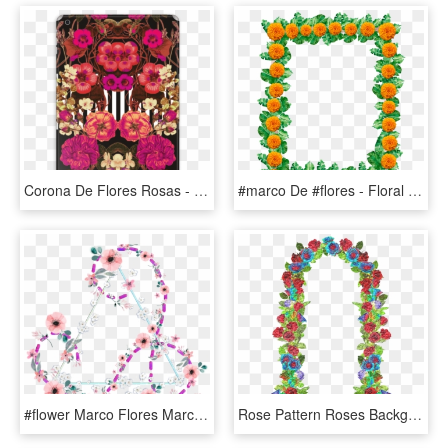
Corona De Flores Rosas - Moth Orchid, HD Png Download
#marco De #flores - Floral Design, HD Png Download
#flower Marco Flores Marco Triangulo Flores Marco De - Floral Design, HD Png Download
Rose Pattern Roses Background Image - Arco De Flores En Png, Transparent Png