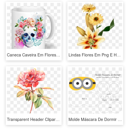
Caneca Caveira Em Flores De Sereiartena - Mascaras Do Destino Florbela Espanca, HD Png Download
Lindas Flores Em Png E Hd - Gif Dia De Sol, Transparent Png
Transparent Header Clipart - Imagens De Flores Em Aquarela, HD Png Download
Molde Máscara De Dormir Minions 2 Olhos - Mascara Dos Minions Em Eva, HD Png Download