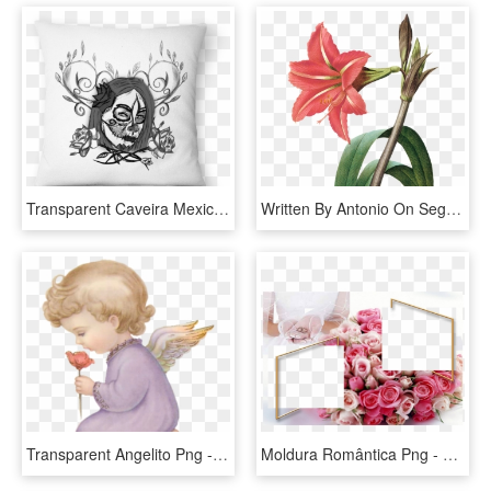
Transparent Caveira Mexicana Png - Rosa Flores, Png Download
Written By Antonio On Segunda-feira, 30 De Janeiro, HD Png Download
Transparent Angelito Png - Desenho De Anjinhos Rezando, Png Download
Moldura Romântica Png - Bol Do Na Zara Dil Mein Hai Jo Chupa, Transparent Png