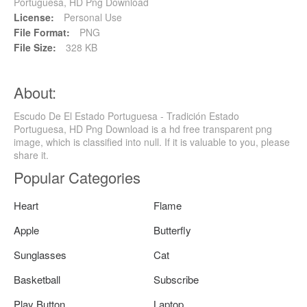
Portuguesa, HD Png Download
License:
Personal Use
File Format:
PNG
File Size:
328 KB
About:
Escudo De El Estado Portuguesa - Tradición Estado
Portuguesa, HD Png Download is a hd free transparent png
image, which is classified into null. If it is valuable to you, please
share it.
Popular Categories
Heart
Flame
Apple
Butterfly
Sunglasses
Cat
Basketball
Subscribe
Play Button
Laptop