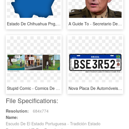
Estado De Chihuahua Png, Transparent Png
A Guide To - Secretario De Seguridad Nacional De Los Estados Unidos, HD Png Download
Stupid Comic - Comics De Terrorismo De Estado, HD Png Download
Nova Placa De Automóveis Do Mercosul - Governo Do Estado De Sp, HD Png Download
File Specifications:
Resolution:
684x774
Name:
Escudo De El Estado Portuguesa - Tradición Estado