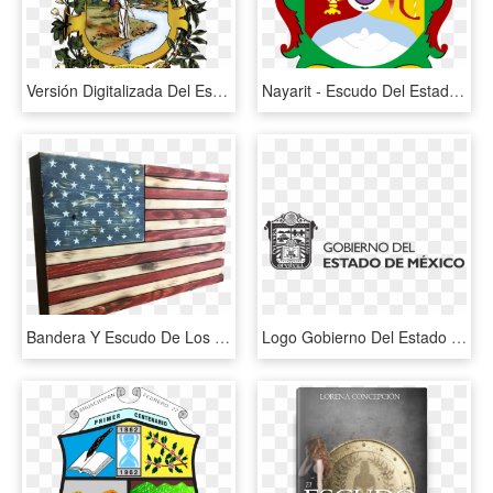
Versión Digitalizada Del Escudo De Armas Del Estado - Policia Del Estado Tachira, HD Png Download
Nayarit - Escudo Del Estado De Nayarit, HD Png Download
Bandera Y Escudo De Los Estados Unidos, HD Png Download
Logo Gobierno Del Estado De Mexico Png - Logo Gobierno Del Estado De Mexico Vector, Transparent Png