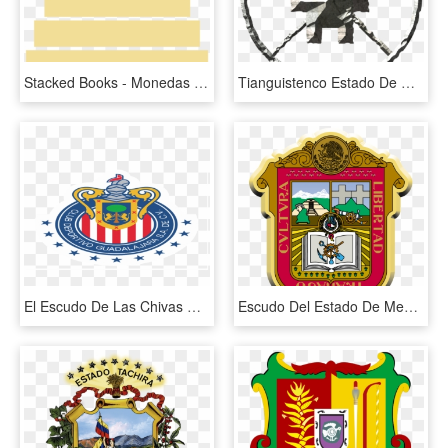
Stacked Books - Monedas De Plata Portuguesas 1000 Escudos, HD Png Download
Tianguistenco Estado De México Escudo, HD Png Download
El Escudo De Las Chivas Rayadas Del Guadalajara Se - Chivas Liga Mx Png, Transparent Png
Escudo Del Estado De Mexico Png - Gobierno Del Estado De Mexico, Transparent Png