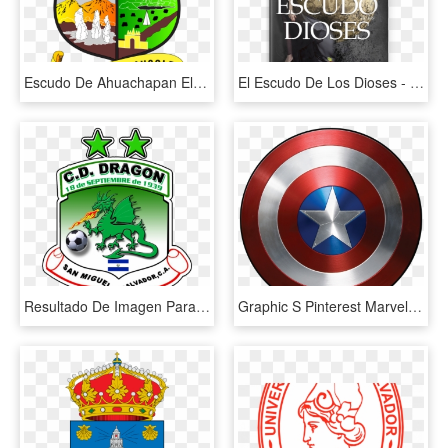
Escudo De Ahuachapan El Salvador, HD Png Download
El Escudo De Los Dioses - Poster, HD Png Download
Resultado De Imagen Para Escudo De Los Equipos De El - C.d. Dragón, HD Png Download
Graphic S Pinterest Marvel Cinematic Universe Americas - El Escudo De Capitán América, HD Png Download