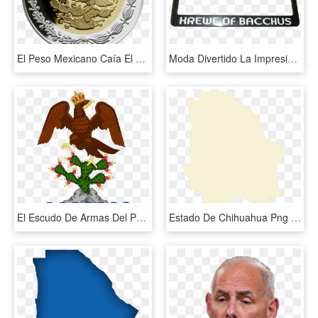
El Peso Mexicano Caía El Miércoles En Un Entorno De - Se Hace Con El Petroleo, HD Png Download
Moda Divertido La Impresión De Logotipo De La Bandera - Sign, HD Png Download
El Escudo De Armas Del Primer Imperio Mexicano Durante - Escudo De La Bandera De Iturbide, HD Png Download
Estado De Chihuahua Png - Estado De Chihuahua Vector, Transparent Png