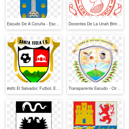
Escudo De A Coruña - Escudo Torres De La Alameda, HD Png Download
Docentes De La Unah Brindarán Conferencias En La Universidad - Logos De La Ues Png, Transparent Png
#stfc El Salvador, Futbol, Escudo, Logos Geniales, - Santa Tecla Fc, HD Png Download
Transparente Escudo - Circle, HD Png Download