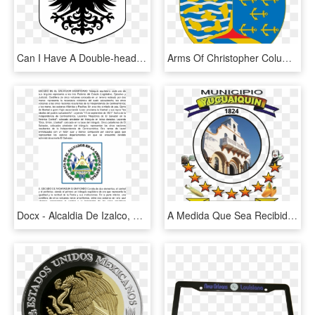
Can I Have A Double-headed Eagle Trying To Be Snatched - Bandera De Tunja Y El Escudo, HD Png Download
Arms Of Christopher Columbus - Christopher Columbus Coat Of Arms Meaning, HD Png Download
Docx - Alcaldia De Izalco, HD Png Download
A Medida Que Sea Recibida Se Cargará En Forma Paulatina, - Poster, HD Png Download