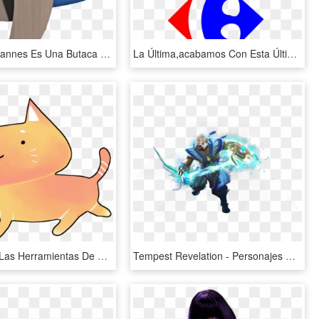
La Butaca Cannes Es Una Butaca De Diseño Elegante Y - Chair, HD Png Download
La Última,acabamos Con Esta Última Práctica En La Que - Carrefour Icon, HD Png Download
Cómo Usar Las Herramientas De Medibang Paint Pro - Cartoon, HD Png Download
Tempest Revelation - Personajes De Dota 2 Png, Transparent Png