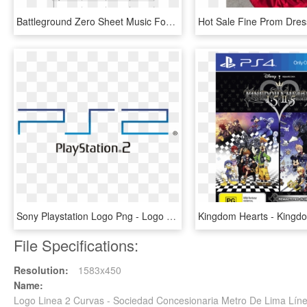
Battleground Zero Sheet Music For Piano, Cello, Percussion - Sonatina Para Piano De Bethoven De 2 Paginas, HD Png Download
Sony Playstation Logo Png - Logo De Play Station 2, Transparent Png
File Specifications:
Resolution:
1583x450
Name:
Logo Linea 2 Curvas - Sociedad Concesionaria Metro De Lima Lí