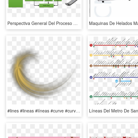
Perspectiva General Del Proceso De Escaneo - Proceso De Ingenieria Inversa, HD Png Download
#lines #lineas #líneas #curve #curva #borde #border - Decorativas Lineas En Png, Transparent Png