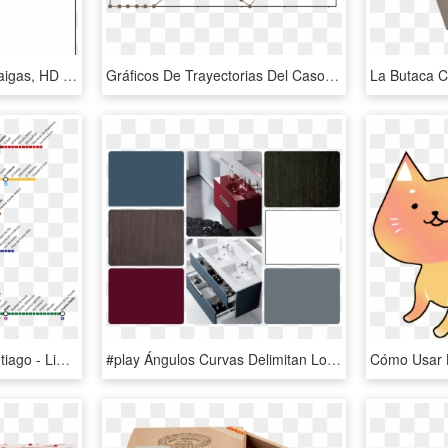
Maquinas De Helados Maigas, HD Png Download
Gráficos De Trayectorias Del Caso - Résistance De L Air Voiture, HD Png Download
Líneas Del Metro De Santiago - Linea 3 Metro De Santiago Estaciones, HD Png Download
#play Ángulos Curvas Delimitan Los Muebles De La Linea - Floor, HD Png Download