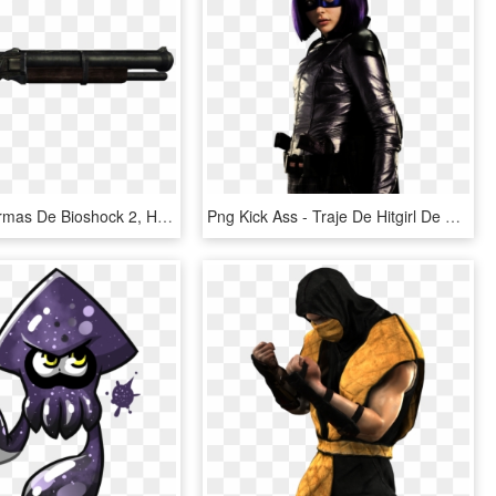
Shotgun - Armas De Bioshock 2, HD Png Download
Png Kick Ass - Traje De Hitgirl De Kickass 2, Transparent Png