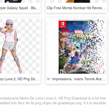
Splatoon Purple Galaxy Squid - Blue De Splatoon 2, HD Png Download
Clip Free Mortal Kombat Hd Remix With Mugen - Scorpion De Mortal Kombat 2, HD Png Download
Ambar De Soy Luna 2, HD Png Download
'n ' Impressions, 'mario Tennis Aces', And A Gamecube - Jogo Lego Marvel Super Heroes 2 De Nintendo Switch, HD Png Download
ncesionaria Metro De Lima Línea 2, HD Png Download is a hd free
sified into fleur de lis png,virgen de guadalupe png. If it is valuable