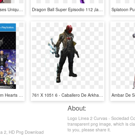
Hot Sale Fine Prom Dresses Unique Unique Two Piece - Vestidos De Fiesta De 2 Piezas, HD Png Download
Dragon Ball Super Episodio 112 ¡la Promesa De Un Saiyajin - Imagenes De Kyabe Ssj 2, HD Png Download
Kingdom Hearts - Kingdom Hearts 2 De Ps4, HD Png Download
761 X 1051 6 - Caballero De Arkham Injustice 2, HD Png Download
About:
Logo Linea 2 Curvas - Sociedad Co
transparent png image, which is clas
to you, please share it.
nea 2, HD Png Download