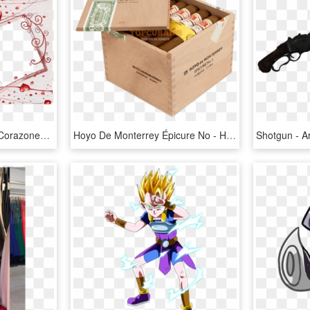
Marcos Para Fotos Con Corazones - Marcos Para Fotos De 2, HD Png Download
Hoyo De Monterrey Épicure No - Hoyo De Monterrey Epicure No 2 Box 25, HD Png Download