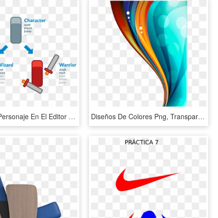
Modifica El Personaje En El Editor Y El Mago Se Actualizará, HD Png Download
Diseños De Colores Png, Transparent Png