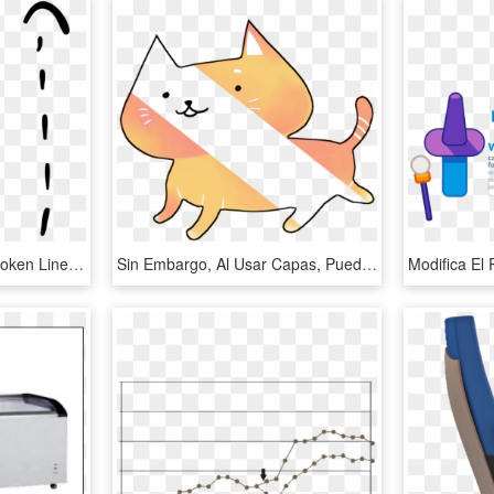
Curved Up Arrow With Broken Line Comments - Linea De Puntos Curva, HD Png Download
Sin Embargo, Al Usar Capas, Puedes Deshacerte Fácilmente, HD Png Download