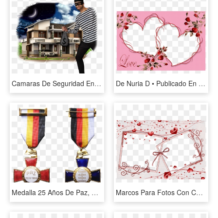
Camaras De Seguridad En Monterrey - 10cent House, HD Png Download
De Nuria D • Publicado En Marcos Para Fotos Con Corazones - Marco Para Fotos De 2 Corazones, HD Png Download
Medalla 25 Años De Paz, HD Png Download
Marcos Para Fotos Con Corazones - Marcos Para Fotos De 2, HD Png Download