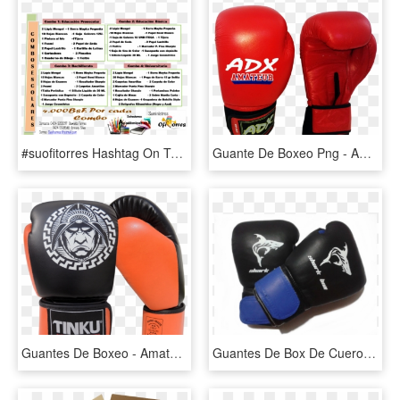
#suofitorres Hashtag On Twitter - 25 De Abril De 74, HD Png Download
Guante De Boxeo Png - Amateur Boxing, Transparent Png
Guantes De Boxeo - Amateur Boxing, HD Png Download
Guantes De Box De Cuero Sintetico 12 Oz - Amateur Boxing, HD Png Download