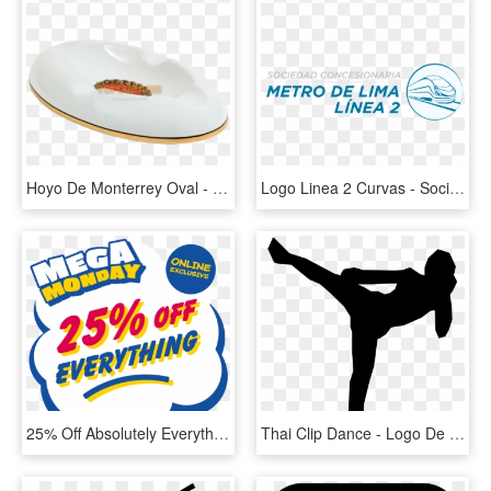
Hoyo De Monterrey Oval - Porcelain, HD Png Download
Logo Linea 2 Curvas - Sociedad Concesionaria Metro De Lima Línea 2, HD Png Download
25% Off Absolutely Everything Online Shop Now - Fête De La Musique, HD Png Download
Thai Clip Dance - Logo De Kick Boxing, HD Png Download