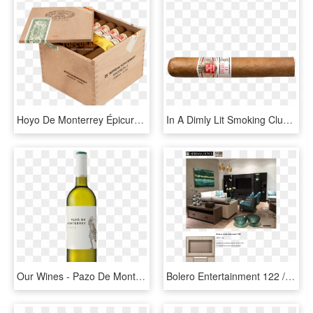
Hoyo De Monterrey Épicure No - Hoyo De Monterrey Epicure No 2 Box 25, HD Png Download
In A Dimly Lit Smoking Club - Hoyo De Monterrey, HD Png Download
Our Wines - Pazo De Monterrei Vino, HD Png Download
Bolero Entertainment 122 / 132 - Muebles De Sala Adriana Hoyos, HD Png Download