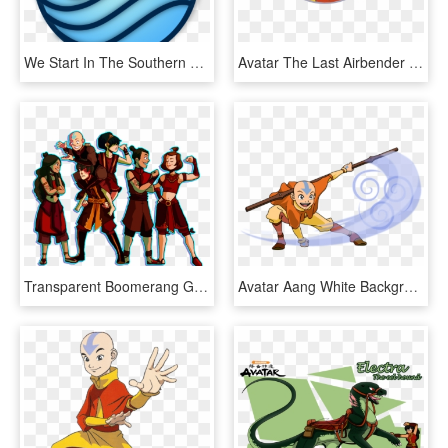
We Start In The Southern Water Tribe With Our Heroine - Avatar The Last Airbender Water Symbols, HD Png Download
Avatar The Last Airbender , Png Download - Avatar The Last Airbender, Transparent Png
Transparent Boomerang Gaang Team Avatar, Avatar Aang, - Avatar: The Last Airbender, HD Png Download
Avatar Aang White Background , Png Download - Anime The Last Airbender Poster, Transparent Png