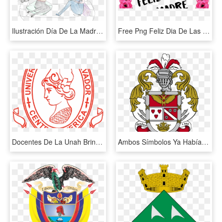
Ilustración Día De La Madre - Dia De La Madre Ilustracion, HD Png Download
Free Png Feliz Dia De Las Madres Png Images Transparent - Feliz Dia De La Madre Arco, Png Download
Docentes De La Unah Brindarán Conferencias En La Universidad - Logos De La Ues Png, Transparent Png
Ambos Símbolos Ya Habían Sido Utilizados Y Reconocidos - Escudo De La Ciudad De Ibarra, HD Png Download