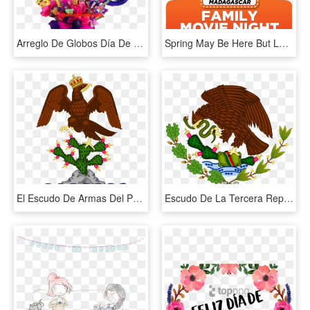
Arreglo De Globos Día De Las Madres ^80cms Alto^ - Arreglos De Dulces Globos, HD Png Download
Spring May Be Here But Last Weekend We Had Fun Chillin - Pinguinos De Madagascar La Pelicula, HD Png Download
El Escudo De Armas Del Primer Imperio Mexicano Durante - Escudo De La Bandera De Iturbide, HD Png Download
Escudo De La Tercera República Federal De Los Estados - Escudo De La Bandera De 1934, HD Png Download