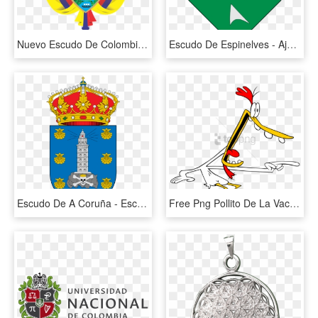
Nuevo Escudo De Colombia Logo Vector - Las Insignias De Colombia, HD Png Download
Escudo De Espinelves - Ajuntament De La Llagosta, HD Png Download
Escudo De A Coruña - Escudo Torres De La Alameda, HD Png Download
Free Png Pollito De La Vaca Y El Pollito Png Image - Pollito De Vaca Y Pollito, Transparent Png