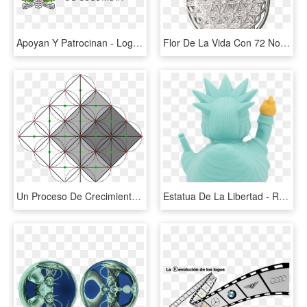
Apoyan Y Patrocinan - Logo De La Universidad Nacional De Colombia, HD Png Download
Flor De La Vida Con 72 Nombres De Dios - Locket, HD Png Download
Un Proceso De Crecimiento Natural Empezando Desde El - Circle, HD Png Download
Estatua De La Libertad - Rubber Duck, HD Png Download