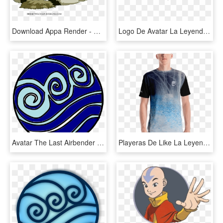
Download Appa Render - Avatar La Leyenda De Aang Mascota, HD Png Download
Logo De Avatar La Leyenda De Aang - Avatar The Last Airbender, HD Png Download
Avatar The Last Airbender - Elementos De Agua Avatar, HD Png Download
Playeras De Like La Leyenda, HD Png Download