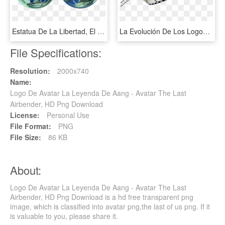
Estatua De La Libertad, El Arte, Resumen, Bola, Ronda - Emblem, HD Png Download
La Evolución De Los Logos - Dibujos De La Cinta De Cine, HD Png Download
File Specifications:
Resolution:
2000x740
Name:
Logo De Avatar La Leyenda De Aang - Avatar The Last
Airbender, HD Png Download
License:
Personal Use
File Format:
PNG
File Size:
86 KB
About:
Logo De Avatar La Leyenda De Aang - Avatar The Last
Airbender, HD Png Download is a hd free transparent png
image, which is classified into avatar png,the last of us png. If it
is valuable to you, please share it.