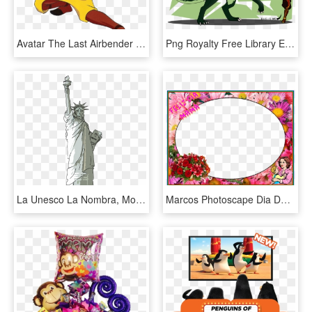
Avatar The Last Airbender No Background, HD Png Download
Png Royalty Free Library Electra The Eel Hound By Auveiss - Avatar The Last Airbender Eel Hound, Transparent Png
La Unesco La Nombra, Monumento Nacional Estatua De - Señora De La Libertad Png, Transparent Png
Marcos Photoscape Dia De La Madre - Marco De Fotos Dia De La Madre, HD Png Download