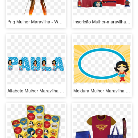
Png Mulher Maravilha - Wonder Woman Outfit Gal Gadot, Transparent Png
Inscrição Mulher-maravilha - Corrida Mulher Maravilha 2019 Rj, HD Png Download
Alfabeto Mulher Maravilha Png - Alfabeto De Mulher Maravilha, Transparent Png
Moldura Mulher Maravilha Png - Convite Mulher Maravilha Png, Transparent Png