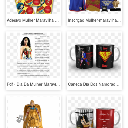
Adesivo Mulher Maravilha Lojas Brilhante - Adesivos Da Mulher Maravilha, HD Png Download
Inscrição Mulher-maravilha 4k/8k - Corrida Mulher Maravilha Kit, HD Png Download
Pdf - Dia Da Mulher Maravilha, HD Png Download
Caneca Dia Dos Namorados Superman E Mulher Maravilha - Coffee Cup, HD Png Download