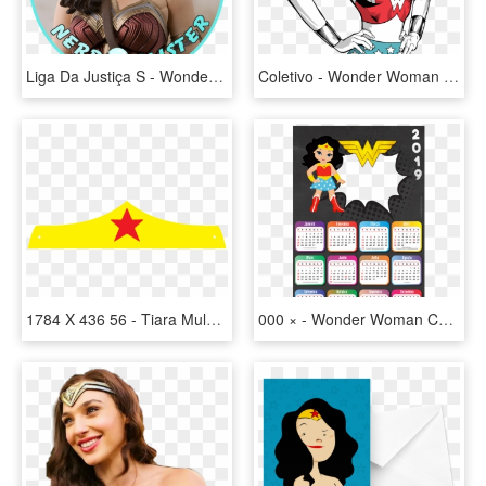
Liga Da Justiça S - Wonder Woman Bandai, HD Png Download
Coletivo - Wonder Woman Dessin Animé, HD Png Download
1784 X 436 56 - Tiara Mulher Maravilha Desenho, HD Png Download
000 × - Wonder Woman Calendar 2019, HD Png Download