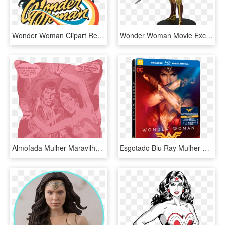
Wonder Woman Clipart Retro - Mulher Maravilha Desenho Rosto, HD Png Download
Wonder Woman Movie Exclusive Statue - Eaglemoss Busto Mulher Maravilha, HD Png Download
Almofada Mulher Maravilha Retro Pink - Wonder Woman, HD Png Download
Esgotado Blu Ray Mulher Maravilha - Wonder Woman Poster Buy, HD Png Download