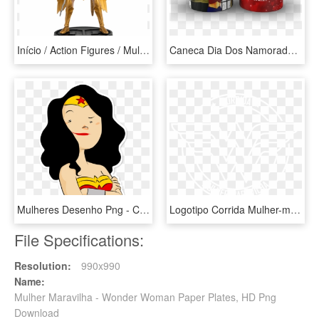
Início / Action Figures / Mulher-maravilha Mythologies - Armadura De Ouro Mulher Maravilha, HD Png Download
Caneca Dia Dos Namorados Batman E Mulher Maravilha - Caneca Mulher Maravilha Com Frase, HD Png Download
Mulheres Desenho Png - Cartão Mulher Maravilha, Transparent Png
Logotipo Corrida Mulher-maravilha - All Visiting Card Design For Cctv Camera, HD Png Download
File Specifications:
Resolution:
990x990
Name:
Mulher Maravilha - Wonder Woman Paper Plates, HD Png
Download