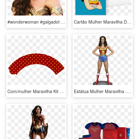
#wonderwoman #galgadot #diana #mulhermaravilha - Wonder Woman, HD Png Download
Cartão Mulher Maravilha De Jacqueline Limana - Cartão Mulher Maravilha, HD Png Download
Com/mulher Maravilha Kit Festa - Bridge Icon Transparent Png, Png Download
Estátua Mulher Maravilha - Tweeterhead Lynda Carter Wonder Woman, HD Png Download