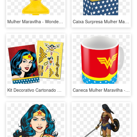
Mulher Maravilha - Wonder Woman Logo Comic, HD Png Download
Caixa Surpresa Mulher Maravilha - Wonder Woman T Shirt For Girls, HD Png Download
Kit Decorativo Cartonado Mulher Maravilha Festcolor - Wonder Woman Face Png, Transparent Png
Caneca Mulher Maravilha - Wonder Woman, HD Png Download