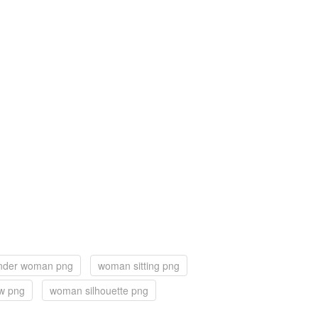
nder woman png
woman sitting png
w png
woman silhouette png