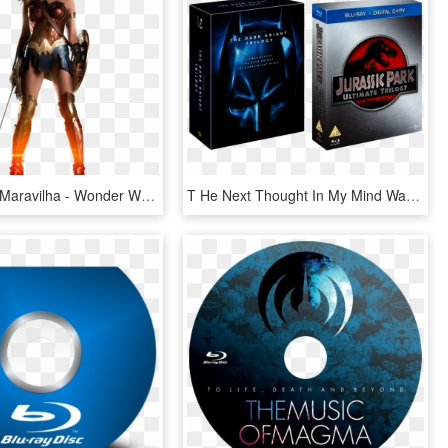
Png Mulher Maravilha - Wonder Woman Outfit Gal Gadot, Transparent Png
T He Next Thought In My Mind Was That The Dark Knight - Batman The Dark Knight Trilogy Blu Ray, HD Png Download