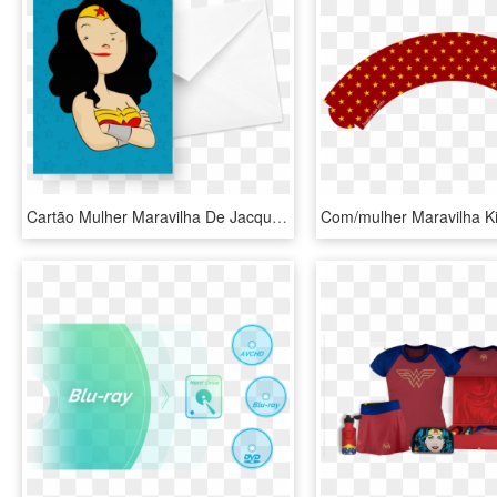
Cartão Mulher Maravilha De Jacqueline Limana - Cartão Mulher Maravilha, HD Png Download