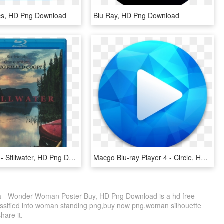
cs, HD Png Download
Blu Ray, HD Png Download
Blu-ray Disc - Stillwater, HD Png Download
Macgo Blu-ray Player 4 - Circle, HD Png Download
a - Wonder Woman Poster Buy, HD Png Download is a hd free
lassified into woman standing png,buy now png,woman silhouette
share it.