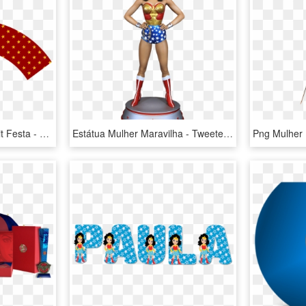
Com/mulher Maravilha Kit Festa - Bridge Icon Transparent Png, Png Download
Estátua Mulher Maravilha - Tweeterhead Lynda Carter Wonder Woman, HD Png Download