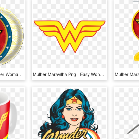
Mulher Maravilha - Wonder Woman Paper Plates, HD Png Download
Mulher Maravilha Png - Easy Wonder Woman Drawings, Transparent Png