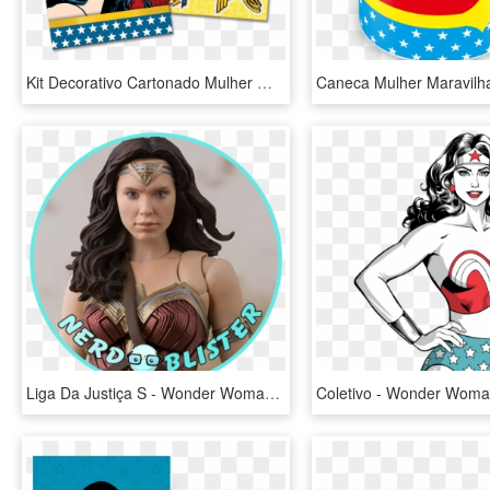
Kit Decorativo Cartonado Mulher Maravilha Festcolor - Wonder Woman Face Png, Transparent Png
Liga Da Justiça S - Wonder Woman Bandai, HD Png Download