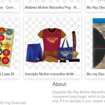
Inscrição Mulher-maravilha - Corrida Mulher Maravilha 2019 Rj, HD Png Download
Alfabeto Mulher Maravilha Png - Alfabeto De Mulher Maravilha, Transparent Png
Blu Ray Dis
Adesivo Mulher Maravilha Lojas Brilhante - Adesivos Da Mulher Maravilha, HD Png Download
Inscrição Mulher-maravilha 4k/8k - Corrida Mulher Maravilha Kit, HD Png Download
About:
Esgotado Blu Ray Mulher Maravilh
transparent png image, which is c
png. If it is valuable to you, please 
 HD Png Download