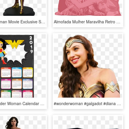
Wonder Woman Movie Exclusive Statue - Eaglemoss Busto Mulher Maravilha, HD Png Download
Almofada Mulher Maravilha Retro Pink - Wonder Woman, HD Png Download
000 × - Wonder Woman Calendar 2019, HD Png Download
#wonderwoman #galgadot #diana #mulhermaravilha - Wonder Woman, HD Png Download