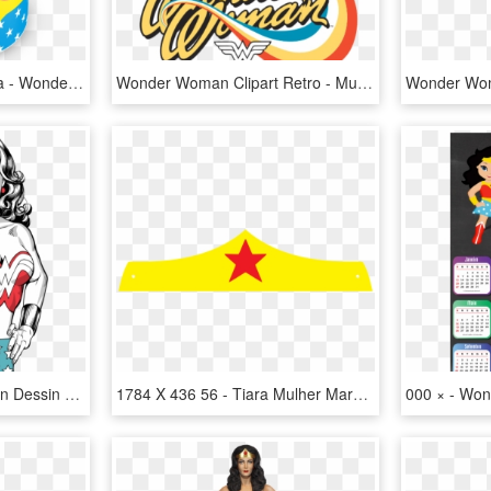
Caneca Mulher Maravilha - Wonder Woman, HD Png Download
Wonder Woman Clipart Retro - Mulher Maravilha Desenho Rosto, HD Png Download
Coletivo - Wonder Woman Dessin Animé, HD Png Download
1784 X 436 56 - Tiara Mulher Maravilha Desenho, HD Png Download