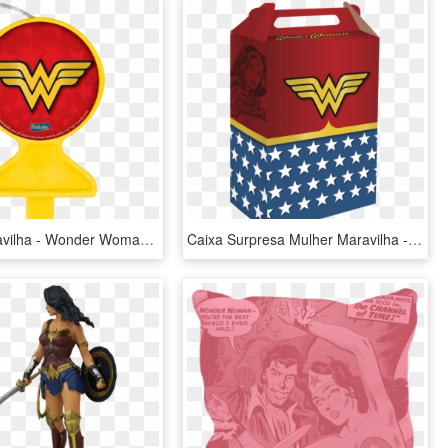
Mulher Maravilha - Wonder Woman Logo Comic, HD Png Download
Caixa Surpresa Mulher Maravilha - Wonder Woman T Shirt For Girls, HD Png Download