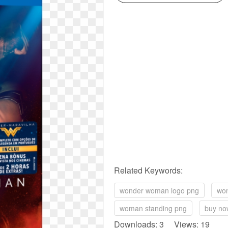
Related Keywords:
wonder woman logo png
wo
woman standing png
buy no
Downloads: 3 Views: 19