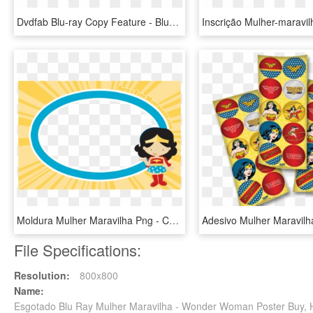
Dvdfab Blu-ray Copy Feature - Blu-ray Disc, HD Png Download
Moldura Mulher Maravilha Png - Convite Mulher Maravilha Png, Transparent Png
File Specifications:
Resolution:
800x800
Name:
Esgotado Blu Ray Mulher Maravilha - Wonder Woman Poster Buy,